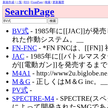
新規作成
|
一覧
|
RSS
|
FrontPage
|
検索
|
更新履歴
SearchPage
BV式
- 1985年に[[JAC]
れた作動システム。__
FN-FNC
- *FN FNCは、[[F
JAC
- 1985年に[[バトルマス
が[[電動ガン]]を発売するま
M4A1
- http://www2u.biglobe.ne
M＆G
- 正しくはM＆G inc。__
PV式
-
SPECTRE-M4
- SPECTRE
によって開発されたSMGであ