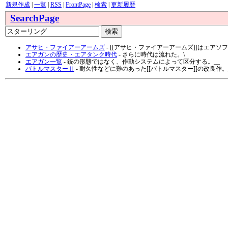
新規作成
|
一覧
|
RSS
|
FrontPage
|
検索
|
更新履歴
SearchPage
アサヒ・ファイアーアームズ
- [[アサヒ・ファイアーアームズ]]はエ
エアガンの歴史・エアタンク時代
- さらに時代は流れた。\
エアガン一覧
- 銃の形態ではなく、作動システムによって区分する。__
バトルマスターⅡ
- 耐久性などに難のあった[[バトルマスター]]の改良作。