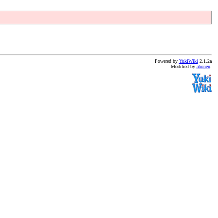
Powered by
YukiWiki
2.1.2a
Modified by
ahonen
.