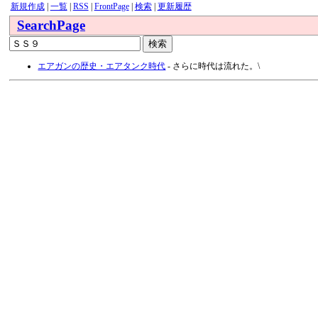
新規作成
|
一覧
|
RSS
|
FrontPage
|
検索
|
更新履歴
SearchPage
エアガンの歴史・エアタンク時代
- さらに時代は流れた。\