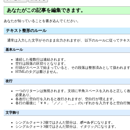
あなたがこの記事を編集できます。
あなたが知っていることを書き込んでください。
テキスト整形のルール
通常は入力した文字がそのまま出力されますが、 以下のルールに従ってテキ
基本ルール
連続した複数行は連結されます。
空行は段落の区切りとなります。
行頭がスペースで始まっていると、その段落は整形済みとして扱われま
HTMLのタグは書けません。
改行
一つのリターンは無視されます。文頭に半角スペースを入れると正しく改行
必要あり。
各改行に空白行を入れると改行されますが、空白行が増えます。
各行の最後に「￥￥」「／／」「＿＿」のいずれかを入力すると空白行
文字飾り
シングルクォート2個ではさんだ部分は、
ボールド
になります。
シングルクォート3個ではさんだ部分は、
イタリック
になります。