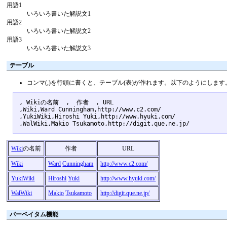
用語1
いろいろ書いた解説文1
用語2
いろいろ書いた解説文2
用語3
いろいろ書いた解説文3
テーブル
コンマ(,)を行頭に書くと、テーブル(表)が作れます。以下のようにします
, Wikiの名前  ,  作者  , URL 

,Wiki,Ward Cunningham,http://www.c2.com/

,YukiWiki,Hiroshi Yuki,http://www.hyuki.com/

Wiki
の名前
作者
URL
Wiki
Ward
Cunningham
http://www.c2.com/
YukiWiki
Hiroshi
Yuki
http://www.hyuki.com/
WalWiki
Makio
Tsukamoto
http://digit.que.ne.jp/
バーベイタム機能