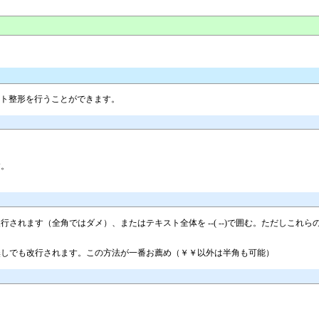
スト整形を行うことができます。
す。
されます（全角ではダメ）、またはテキスト全体を --( --)で囲む。ただしこ
無しでも改行されます。この方法が一番お薦め（￥￥以外は半角も可能）