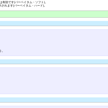
飾りは有効です(バーベイタム・ソフト)。
ま表示されます(バーベイタム・ハード)。