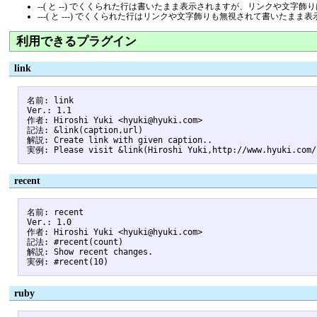
--( と --) でくくられた行は書いたまま表示されますが、リンクや文字
---( と ---) でくくられた行はリンクや文字飾りも無視されて書いたま
利用できるプラグイン
link
名前: link

Ver.: 1.1

作者: Hiroshi Yuki <hyuki@hyuki.com>

記法: &link(caption,url)

解説: Create link with given caption..

recent
名前: recent

Ver.: 1.0

作者: Hiroshi Yuki <hyuki@hyuki.com>

記法: #recent(count)

解説: Show recent changes.

ruby