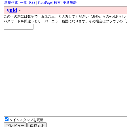
新規作成
|
一覧
|
RSS
|
FrontPage
|
検索
|
更新履歴
yuki
-
この下の箱には数字で「五九六三」と入力してください（海外からのwikiあらし
パスワードを間違うとサーバーエラー画面になります。その場合はブラウザの「
タイムスタンプを更新