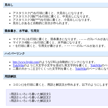
見出し
アスタリスク(*)を行頭に書くと、大見出しになります。
アスタリスク2個(**)を行頭に書くと、中見出しになります。
アスタリスク3個(***)を行頭に書くと、小見出しになります。
見出しがあると自動的に目次が作られます。
箇条書き、水平線、引用文
マイナス(-)を行頭に書くと、箇条書きになります。- -- --- の3レベルが
マイナス4個(----)を行頭に書くと、水平線になります。
> を行頭に書くと、引用文が書けます。> >> >>> の3レベルがあります。
ハイパーリンク
http://www.hyuki.com/
のようなURLは自動的にリンクになります。
YukiWiki
のように大文字小文字を混ぜた英文字列を書くと、
YukiWiki
のペ
二重の大かっこ[[ ]]でくくった文字列を書くと、
YukiWiki
のページ名にな
用語解説
コロン(:)を行頭に書くと、用語と解説文が作れます。以下のようにしま
:用語1:いろいろ書いた解説文1

:用語2:いろいろ書いた解説文2
