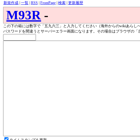
新規作成
|
一覧
|
RSS
|
FrontPage
|
検索
|
更新履歴
M93R
-
この下の箱には数字で「五九六三」と入力してください（海外からのwikiあらし
パスワードを間違うとサーバーエラー画面になります。その場合はブラウザの「
タイムスタンプを更新