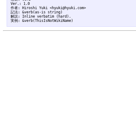
Ver.: 1.0

作者: Hiroshi Yuki <hyuki@hyuki.com>

記法: &verb(as-is string)

解説: Inline verbatim (hard).
