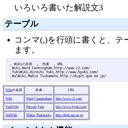
いろいろ書いた解説文3
テーブル
コンマ(,)を行頭に書くと、
ます。
, Wikiの名前  ,  作者  , URL 

,Wiki,Ward Cunningham,http://www.c2.com/

,YukiWiki,Hiroshi Yuki,http://www.hyuki.com/

Wiki
の名前
作者
URL
Wiki
Ward
Cunningham
http://www.c2.com/
YukiWiki
Hiroshi
Yuki
http://www.hyuki.com/
WalWiki
Makio
Tsukamoto
http://digit.que.ne.jp/