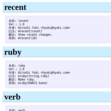
recent
名前: recent

Ver.: 1.0

作者: Hiroshi Yuki <hyuki@hyuki.com>

記法: #recent(count)

解説: Show recent changes.

ruby
名前: ruby

Ver.: 1.0

作者: Hiroshi Yuki <hyuki@hyuki.com>

記法: &ruby(string,ruby)

解説: Make ruby.

verb
名前: verb
