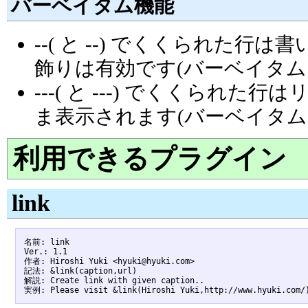
バーベイタム機能
--( と --) でくくられた
飾りは有効です(バーベイタム
---( と ---) でくくら
ま表示されます(バーベイタム
利用できるプラグイン
link
名前: link

Ver.: 1.1

作者: Hiroshi Yuki <hyuki@hyuki.com>

記法: &link(caption,url)

解説: Create link with given caption..
