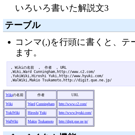
いろいろ書いた解説文3
テーブル
コンマ(,)を行頭に書くと、
ます。
, Wikiの名前  ,  作者  , URL 

,Wiki,Ward Cunningham,http://www.c2.com/

,YukiWiki,Hiroshi Yuki,http://www.hyuki.com/

Wiki
の名前
作者
URL
Wiki
Ward
Cunningham
http://www.c2.com/
YukiWiki
Hiroshi
Yuki
http://www.hyuki.com/
WalWiki
Makio
Tsukamoto
http://digit.que.ne.jp/