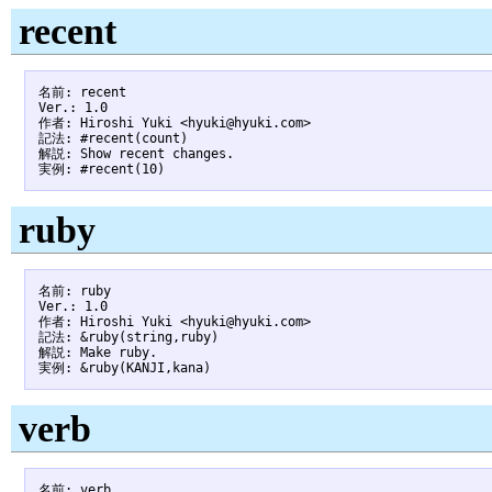
recent
名前: recent

Ver.: 1.0

作者: Hiroshi Yuki <hyuki@hyuki.com>

記法: #recent(count)

解説: Show recent changes.

ruby
名前: ruby

Ver.: 1.0

作者: Hiroshi Yuki <hyuki@hyuki.com>

記法: &ruby(string,ruby)

解説: Make ruby.

verb
名前: verb
