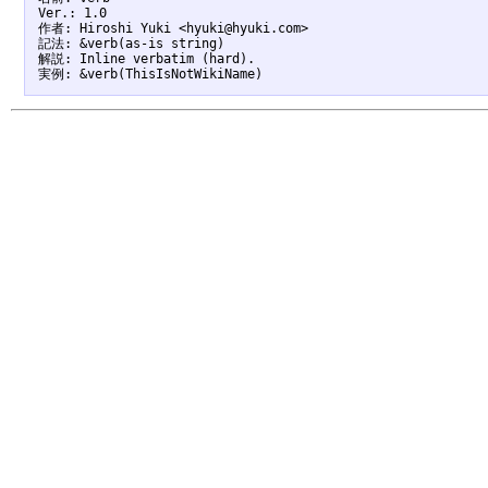
Ver.: 1.0

作者: Hiroshi Yuki <hyuki@hyuki.com>

記法: &verb(as-is string)

解説: Inline verbatim (hard).
