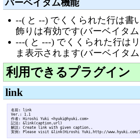
バーベイタム機能
--( と --) でくくられた
飾りは有効です(バーベイタム
---( と ---) でくくら
ま表示されます(バーベイタム
利用できるプラグイン
link
名前: link

Ver.: 1.1

作者: Hiroshi Yuki <hyuki@hyuki.com>

記法: &link(caption,url)

解説: Create link with given caption..
