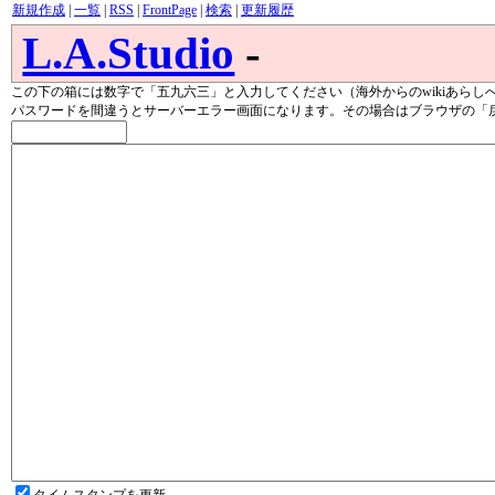
新規作成
|
一覧
|
RSS
|
FrontPage
|
検索
|
更新履歴
L.A.Studio
-
この下の箱には数字で「五九六三」と入力してください（海外からのwikiあらし
パスワードを間違うとサーバーエラー画面になります。その場合はブラウザの「
タイムスタンプを更新