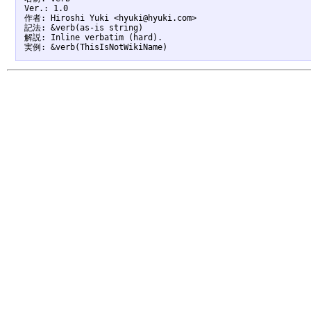
Ver.: 1.0

作者: Hiroshi Yuki <hyuki@hyuki.com>

記法: &verb(as-is string)

解説: Inline verbatim (hard).
