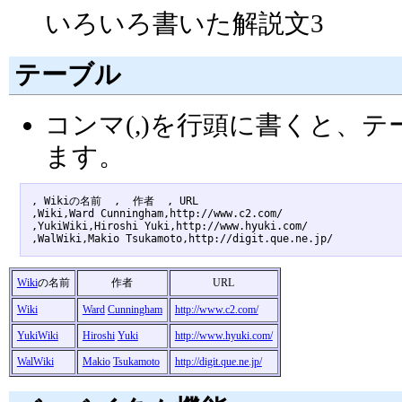
いろいろ書いた解説文3
テーブル
コンマ(,)を行頭に書くと、
ます。
, Wikiの名前  ,  作者  , URL 

,Wiki,Ward Cunningham,http://www.c2.com/

,YukiWiki,Hiroshi Yuki,http://www.hyuki.com/

Wiki
の名前
作者
URL
Wiki
Ward
Cunningham
http://www.c2.com/
YukiWiki
Hiroshi
Yuki
http://www.hyuki.com/
WalWiki
Makio
Tsukamoto
http://digit.que.ne.jp/