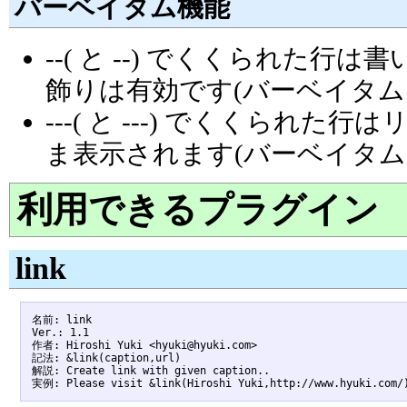
バーベイタム機能
--( と --) でくくられた
飾りは有効です(バーベイタム
---( と ---) でくくら
ま表示されます(バーベイタム
利用できるプラグイン
link
名前: link

Ver.: 1.1

作者: Hiroshi Yuki <hyuki@hyuki.com>

記法: &link(caption,url)

解説: Create link with given caption..
