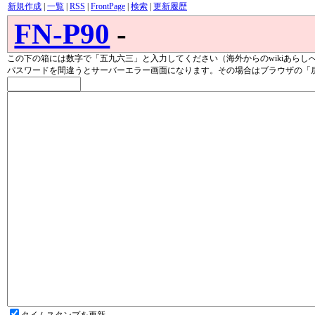
新規作成
|
一覧
|
RSS
|
FrontPage
|
検索
|
更新履歴
FN-P90
-
この下の箱には数字で「五九六三」と入力してください（海外からのwikiあらし
パスワードを間違うとサーバーエラー画面になります。その場合はブラウザの「
タイムスタンプを更新