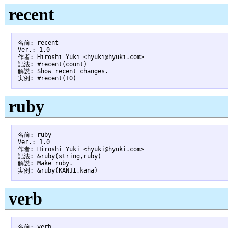
recent
名前: recent

Ver.: 1.0

作者: Hiroshi Yuki <hyuki@hyuki.com>

記法: #recent(count)

解説: Show recent changes.

ruby
名前: ruby

Ver.: 1.0

作者: Hiroshi Yuki <hyuki@hyuki.com>

記法: &ruby(string,ruby)

解説: Make ruby.

verb
名前: verb
