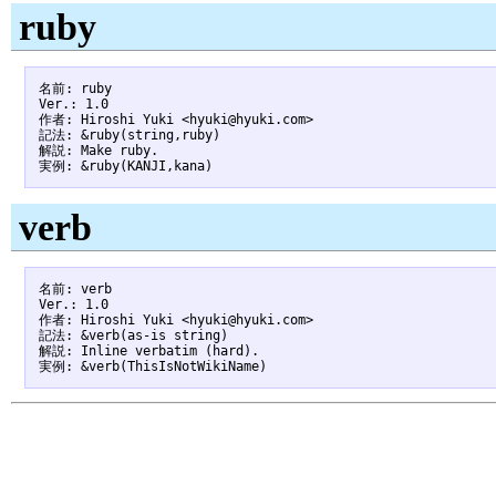
ruby
名前: ruby

Ver.: 1.0

作者: Hiroshi Yuki <hyuki@hyuki.com>

記法: &ruby(string,ruby)

解説: Make ruby.

verb
名前: verb

Ver.: 1.0

作者: Hiroshi Yuki <hyuki@hyuki.com>

記法: &verb(as-is string)

解説: Inline verbatim (hard).
