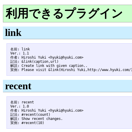
利用できるプラグイン
link
名前: link

Ver.: 1.1

作者: Hiroshi Yuki <hyuki@hyuki.com>

記法: &link(caption,url)

解説: Create link with given caption..

recent
名前: recent

Ver.: 1.0

作者: Hiroshi Yuki <hyuki@hyuki.com>

記法: #recent(count)

解説: Show recent changes.
