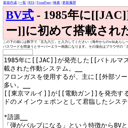
新規作成
|
一覧
|
RSS
|
FrontPage
|
検索
|
更新履歴
BV式
- 1985年に[[J
ー]]に初めて搭載され
この下の箱には数字で「五九六三」と入力してください（海外からのwikiあらし
パスワードを間違うとサーバーエラー画面になります。その場合はブラウザの「