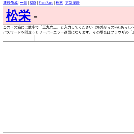
新規作成
|
一覧
|
RSS
|
FrontPage
|
検索
|
更新履歴
松栄
-
この下の箱には数字で「五九六三」と入力してください（海外からのwikiあらし
パスワードを間違うとサーバーエラー画面になります。その場合はブラウザの「