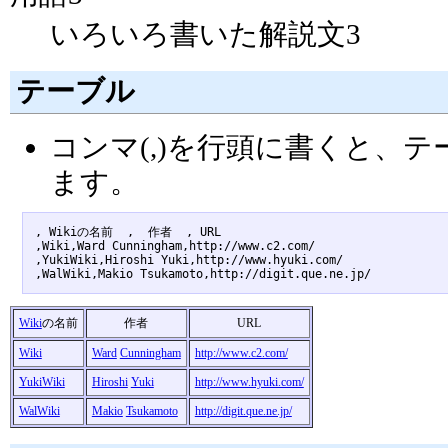
いろいろ書いた解説文3
テーブル
コンマ(,)を行頭に書くと、
ます。
, Wikiの名前  ,  作者  , URL 

,Wiki,Ward Cunningham,http://www.c2.com/

,YukiWiki,Hiroshi Yuki,http://www.hyuki.com/

Wiki
の名前
作者
URL
Wiki
Ward
Cunningham
http://www.c2.com/
YukiWiki
Hiroshi
Yuki
http://www.hyuki.com/
WalWiki
Makio
Tsukamoto
http://digit.que.ne.jp/