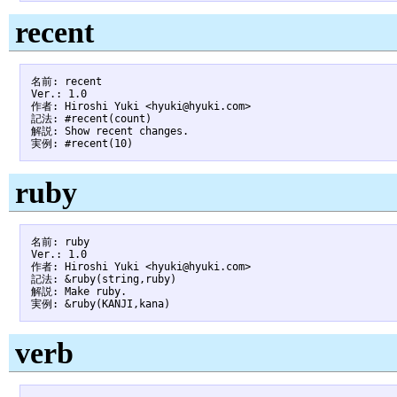
recent
名前: recent

Ver.: 1.0

作者: Hiroshi Yuki <hyuki@hyuki.com>

記法: #recent(count)

解説: Show recent changes.

ruby
名前: ruby

Ver.: 1.0

作者: Hiroshi Yuki <hyuki@hyuki.com>

記法: &ruby(string,ruby)

解説: Make ruby.

verb