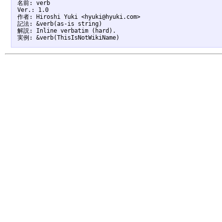
名前: verb

Ver.: 1.0

作者: Hiroshi Yuki <hyuki@hyuki.com>

記法: &verb(as-is string)

解説: Inline verbatim (hard).
