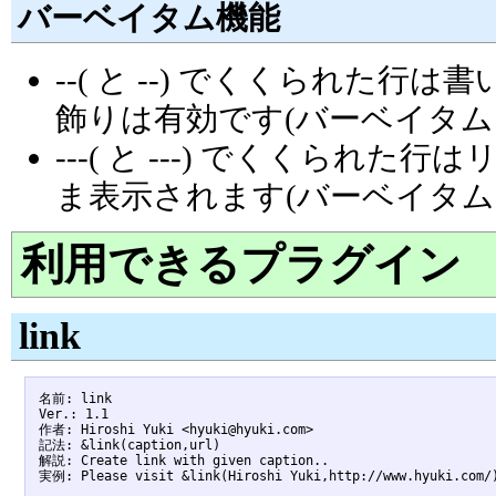
バーベイタム機能
--( と --) でくくられた
飾りは有効です(バーベイタム
---( と ---) でくくら
ま表示されます(バーベイタム
利用できるプラグイン
link
名前: link

Ver.: 1.1

作者: Hiroshi Yuki <hyuki@hyuki.com>

記法: &link(caption,url)

解説: Create link with given caption..
