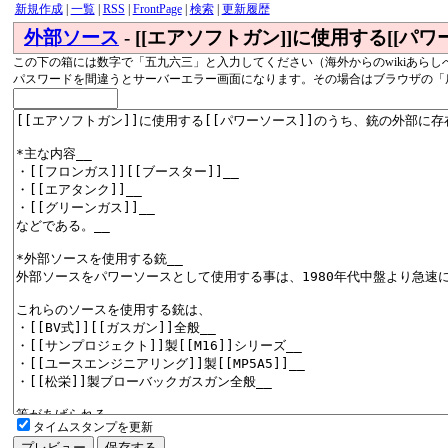
新規作成
|
一覧
|
RSS
|
FrontPage
|
検索
|
更新履歴
外部ソース
- [[エアソフトガン]]に使用する[[
この下の箱には数字で「五九六三」と入力してください（海外からのwikiあらし
パスワードを間違うとサーバーエラー画面になります。その場合はブラウザの「
タイムスタンプを更新