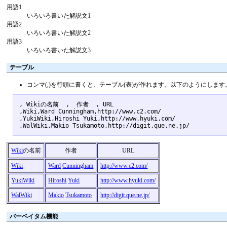
用語1
いろいろ書いた解説文1
用語2
いろいろ書いた解説文2
用語3
いろいろ書いた解説文3
テーブル
コンマ(,)を行頭に書くと、テーブル(表)が作れます。以下のようにします
, Wikiの名前  ,  作者  , URL 

,Wiki,Ward Cunningham,http://www.c2.com/

,YukiWiki,Hiroshi Yuki,http://www.hyuki.com/

Wiki
の名前
作者
URL
Wiki
Ward
Cunningham
http://www.c2.com/
YukiWiki
Hiroshi
Yuki
http://www.hyuki.com/
WalWiki
Makio
Tsukamoto
http://digit.que.ne.jp/
バーベイタム機能