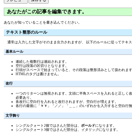
あなたがこの記事を編集できます。
あなたが知っていることを書き込んでください。
テキスト整形のルール
通常は入力した文字がそのまま出力されますが、 以下のルールに従ってテキ
基本ルール
連続した複数行は連結されます。
空行は段落の区切りとなります。
行頭がスペースで始まっていると、その段落は整形済みとして扱われま
HTMLのタグは書けません。
改行
一つのリターンは無視されます。文頭に半角スペースを入れると正しく改行
必要あり。
各改行に空白行を入れると改行されますが、空白行が増えます。
各行の最後に「￥￥」「／／」「＿＿」のいずれかを入力すると空白行
文字飾り
シングルクォート2個ではさんだ部分は、
ボールド
になります。
シングルクォート3個ではさんだ部分は、
イタリック
になります。