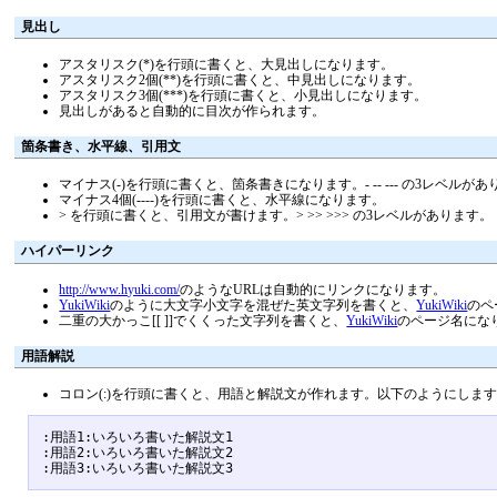
見出し
アスタリスク(*)を行頭に書くと、大見出しになります。
アスタリスク2個(**)を行頭に書くと、中見出しになります。
アスタリスク3個(***)を行頭に書くと、小見出しになります。
見出しがあると自動的に目次が作られます。
箇条書き、水平線、引用文
マイナス(-)を行頭に書くと、箇条書きになります。- -- --- の3レベルが
マイナス4個(----)を行頭に書くと、水平線になります。
> を行頭に書くと、引用文が書けます。> >> >>> の3レベルがあります。
ハイパーリンク
http://www.hyuki.com/
のようなURLは自動的にリンクになります。
YukiWiki
のように大文字小文字を混ぜた英文字列を書くと、
YukiWiki
のペ
二重の大かっこ[[ ]]でくくった文字列を書くと、
YukiWiki
のページ名にな
用語解説
コロン(:)を行頭に書くと、用語と解説文が作れます。以下のようにしま
:用語1:いろいろ書いた解説文1

:用語2:いろいろ書いた解説文2
