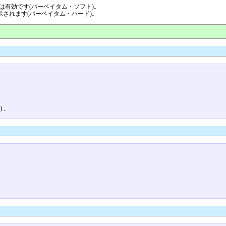
飾りは有効です(バーベイタム・ソフト)。
ま表示されます(バーベイタム・ハード)。