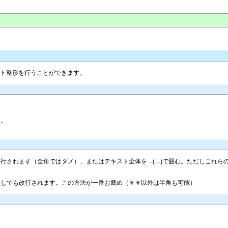
スト整形を行うことができます。
す。
されます（全角ではダメ）、またはテキスト全体を --( --)で囲む。ただしこ
無しでも改行されます。この方法が一番お薦め（￥￥以外は半角も可能）