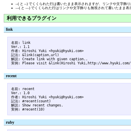
--( と --) でくくられた行は書いたまま表示されますが、リンクや文字
---( と ---) でくくられた行はリンクや文字飾りも無視されて書いたま
利用できるプラグイン
link
名前: link

Ver.: 1.1

作者: Hiroshi Yuki <hyuki@hyuki.com>

記法: &link(caption,url)

解説: Create link with given caption..

recent
名前: recent

Ver.: 1.0

作者: Hiroshi Yuki <hyuki@hyuki.com>

記法: #recent(count)

解説: Show recent changes.

ruby