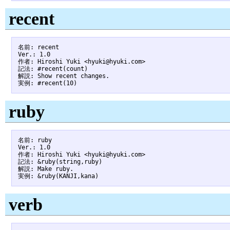
recent
名前: recent

Ver.: 1.0

作者: Hiroshi Yuki <hyuki@hyuki.com>

記法: #recent(count)

解説: Show recent changes.

ruby
名前: ruby

Ver.: 1.0

作者: Hiroshi Yuki <hyuki@hyuki.com>

記法: &ruby(string,ruby)

解説: Make ruby.

verb