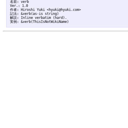
名前: verb

Ver.: 1.0

作者: Hiroshi Yuki <hyuki@hyuki.com>

記法: &verb(as-is string)

解説: Inline verbatim (hard).
