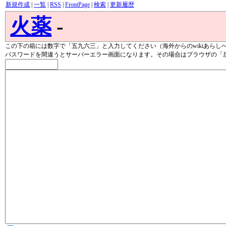
新規作成
|
一覧
|
RSS
|
FrontPage
|
検索
|
更新履歴
火薬
-
この下の箱には数字で「五九六三」と入力してください（海外からのwikiあらし
パスワードを間違うとサーバーエラー画面になります。その場合はブラウザの「