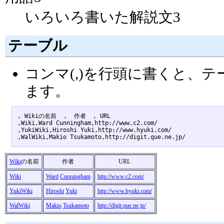
いろいろ書いた解説文3
テーブル
コンマ(,)を行頭に書くと、
ます。
, Wikiの名前  ,  作者  , URL 

,Wiki,Ward Cunningham,http://www.c2.com/

,YukiWiki,Hiroshi Yuki,http://www.hyuki.com/

Wiki
の名前
作者
URL
Wiki
Ward
Cunningham
http://www.c2.com/
YukiWiki
Hiroshi
Yuki
http://www.hyuki.com/
WalWiki
Makio
Tsukamoto
http://digit.que.ne.jp/