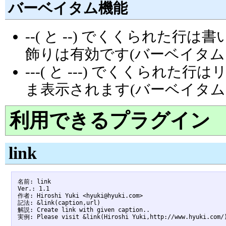
バーベイタム機能
--( と --) でくくられた
飾りは有効です(バーベイタム
---( と ---) でくくら
ま表示されます(バーベイタム
利用できるプラグイン
link
名前: link

Ver.: 1.1

作者: Hiroshi Yuki <hyuki@hyuki.com>

記法: &link(caption,url)

解説: Create link with given caption..
