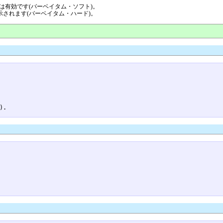
飾りは有効です(バーベイタム・ソフト)。
ま表示されます(バーベイタム・ハード)。