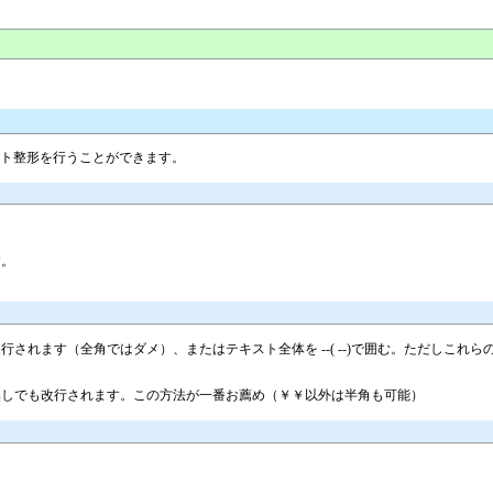
スト整形を行うことができます。
す。
されます（全角ではダメ）、またはテキスト全体を --( --)で囲む。ただしこ
無しでも改行されます。この方法が一番お薦め（￥￥以外は半角も可能）