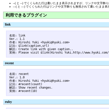
--( と --) でくくられた行は書いたまま表示されますが、リンクや文字
---( と ---) でくくられた行はリンクや文字飾りも無視されて書いたま
利用できるプラグイン
link
名前: link

Ver.: 1.1

作者: Hiroshi Yuki <hyuki@hyuki.com>

記法: &link(caption,url)

解説: Create link with given caption..

recent
名前: recent

Ver.: 1.0

作者: Hiroshi Yuki <hyuki@hyuki.com>

記法: #recent(count)

解説: Show recent changes.

ruby