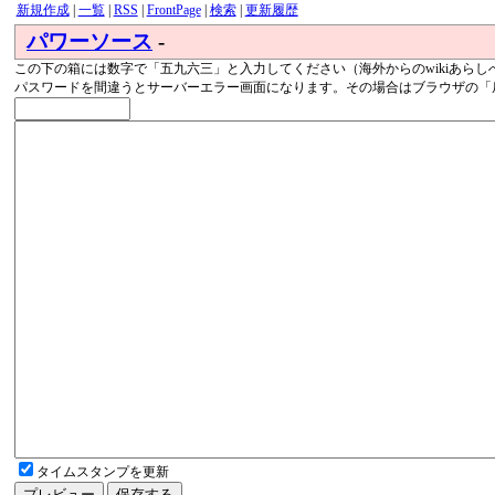
新規作成
|
一覧
|
RSS
|
FrontPage
|
検索
|
更新履歴
パワーソース
-
この下の箱には数字で「五九六三」と入力してください（海外からのwikiあらし
パスワードを間違うとサーバーエラー画面になります。その場合はブラウザの「
タイムスタンプを更新