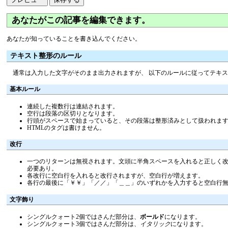
あなたがこの記事を編集できます。
あなたが知っていることを書き込んでください。
テキスト整形のルール
通常は入力した文字がそのまま出力されますが、 以下のルールに従ってテキ
基本ルール
連続した複数行は連結されます。
空行は段落の区切りとなります。
行頭がスペースで始まっていると、その段落は整形済みとして扱われま
HTMLのタグは書けません。
改行
一つのリターンは無視されます。文頭に半角スペースを入れると正しく改行
必要あり。
各改行に空白行を入れると改行されますが、空白行が増えます。
各行の最後に「￥￥」「／／」「＿＿」のいずれかを入力すると空白行
文字飾り
シングルクォート2個ではさんだ部分は、
ボールド
になります。
シングルクォート3個ではさんだ部分は、
イタリック
になります。