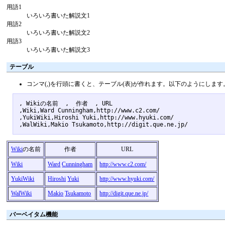
用語1
いろいろ書いた解説文1
用語2
いろいろ書いた解説文2
用語3
いろいろ書いた解説文3
テーブル
コンマ(,)を行頭に書くと、テーブル(表)が作れます。以下のようにします
, Wikiの名前  ,  作者  , URL 

,Wiki,Ward Cunningham,http://www.c2.com/

,YukiWiki,Hiroshi Yuki,http://www.hyuki.com/

Wiki
の名前
作者
URL
Wiki
Ward
Cunningham
http://www.c2.com/
YukiWiki
Hiroshi
Yuki
http://www.hyuki.com/
WalWiki
Makio
Tsukamoto
http://digit.que.ne.jp/
バーベイタム機能