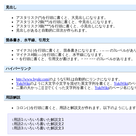
見出し
アスタリスク(*)を行頭に書くと、大見出しになります。
アスタリスク2個(**)を行頭に書くと、中見出しになります。
アスタリスク3個(***)を行頭に書くと、小見出しになります。
見出しがあると自動的に目次が作られます。
箇条書き、水平線、引用文
マイナス(-)を行頭に書くと、箇条書きになります。- -- --- の3レベルが
マイナス4個(----)を行頭に書くと、水平線になります。
> を行頭に書くと、引用文が書けます。> >> >>> の3レベルがあります。
ハイパーリンク
http://www.hyuki.com/
のようなURLは自動的にリンクになります。
YukiWiki
のように大文字小文字を混ぜた英文字列を書くと、
YukiWiki
のペ
二重の大かっこ[[ ]]でくくった文字列を書くと、
YukiWiki
のページ名にな
用語解説
コロン(:)を行頭に書くと、用語と解説文が作れます。以下のようにしま
:用語1:いろいろ書いた解説文1

:用語2:いろいろ書いた解説文2
