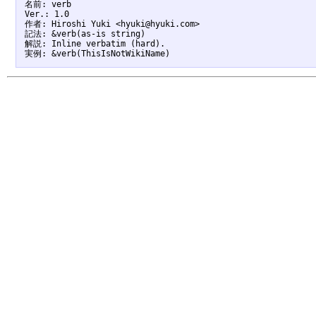
名前: verb

Ver.: 1.0

作者: Hiroshi Yuki <hyuki@hyuki.com>

記法: &verb(as-is string)

解説: Inline verbatim (hard).
