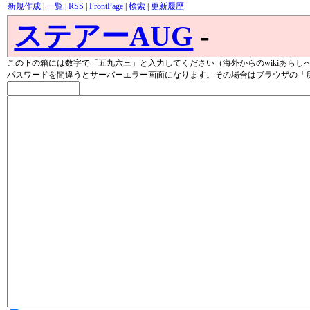
新規作成
|
一覧
|
RSS
|
FrontPage
|
検索
|
更新履歴
ステアーAUG
-
この下の箱には数字で「五九六三」と入力してください（海外からのwikiあらし
パスワードを間違うとサーバーエラー画面になります。その場合はブラウザの「