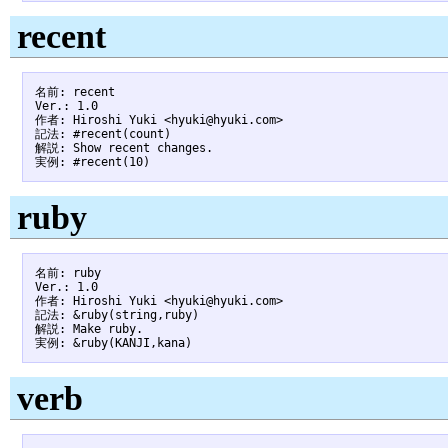
recent
名前: recent

Ver.: 1.0

作者: Hiroshi Yuki <hyuki@hyuki.com>

記法: #recent(count)

解説: Show recent changes.

ruby
名前: ruby

Ver.: 1.0

作者: Hiroshi Yuki <hyuki@hyuki.com>

記法: &ruby(string,ruby)

解説: Make ruby.

verb