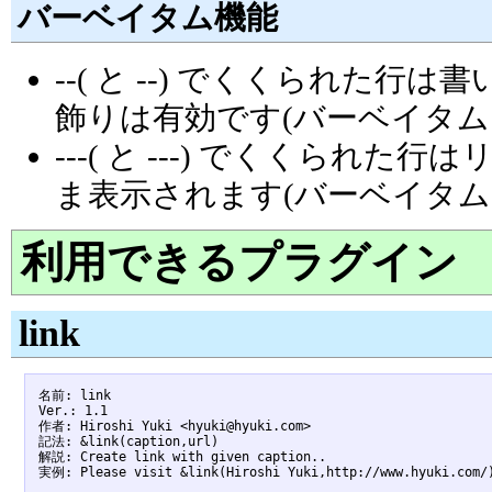
バーベイタム機能
--( と --) でくくられた
飾りは有効です(バーベイタム
---( と ---) でくくら
ま表示されます(バーベイタム
利用できるプラグイン
link
名前: link

Ver.: 1.1

作者: Hiroshi Yuki <hyuki@hyuki.com>

記法: &link(caption,url)

解説: Create link with given caption..
