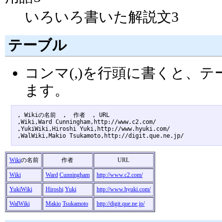
いろいろ書いた解説文3
テーブル
コンマ(,)を行頭に書くと、
ます。
, Wikiの名前  ,  作者  , URL 

,Wiki,Ward Cunningham,http://www.c2.com/

,YukiWiki,Hiroshi Yuki,http://www.hyuki.com/

Wiki
の名前
作者
URL
Wiki
Ward
Cunningham
http://www.c2.com/
YukiWiki
Hiroshi
Yuki
http://www.hyuki.com/
WalWiki
Makio
Tsukamoto
http://digit.que.ne.jp/