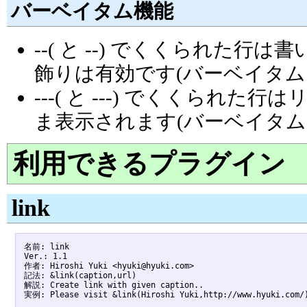
バーベイタム機能
--( と --) でくくられた
飾りは有効です(バーベイタム
---( と ---) でくくら
ま表示されます(バーベイタム
利用できるプラグイン
link
名前: link

Ver.: 1.1

作者: Hiroshi Yuki <hyuki@hyuki.com>

記法: &link(caption,url)

解説: Create link with given caption..
