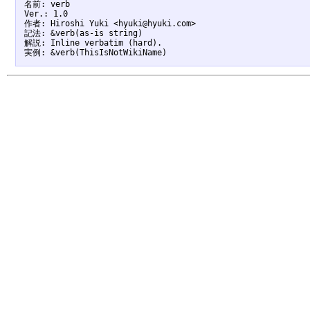
名前: verb

Ver.: 1.0

作者: Hiroshi Yuki <hyuki@hyuki.com>

記法: &verb(as-is string)

解説: Inline verbatim (hard).
