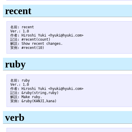
recent
名前: recent

Ver.: 1.0

作者: Hiroshi Yuki <hyuki@hyuki.com>

記法: #recent(count)

解説: Show recent changes.

ruby
名前: ruby

Ver.: 1.0

作者: Hiroshi Yuki <hyuki@hyuki.com>

記法: &ruby(string,ruby)

解説: Make ruby.

verb