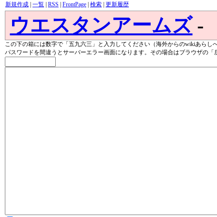
新規作成
|
一覧
|
RSS
|
FrontPage
|
検索
|
更新履歴
ウエスタンアームズ
-
この下の箱には数字で「五九六三」と入力してください（海外からのwikiあらし
パスワードを間違うとサーバーエラー画面になります。その場合はブラウザの「