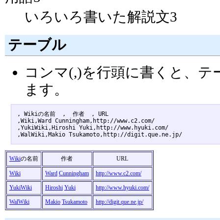
いろいろ書いた解説文3
テーブル
コンマ(,)を行頭に書くと、
ます。
, Wikiの名前  ,  作者  , URL 

,Wiki,Ward Cunningham,http://www.c2.com/

,YukiWiki,Hiroshi Yuki,http://www.hyuki.com/

Wiki
の名前
作者
URL
Wiki
Ward
Cunningham
http://www.c2.com/
YukiWiki
Hiroshi
Yuki
http://www.hyuki.com/
WalWiki
Makio
Tsukamoto
http://digit.que.ne.jp/