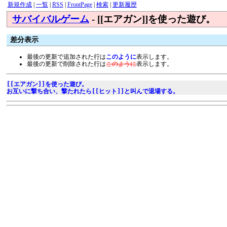
新規作成
|
一覧
|
RSS
|
FrontPage
|
検索
|
更新履歴
サバイバルゲーム
- [[エアガン]]を使った遊び。
差分表示
最後の更新で追加された行は
このように
表示します。
最後の更新で削除された行は
このように
表示します。
[[エアガン]]を使った遊び。
お互いに撃ち合い、撃たれたら[[ヒット]]と叫んで退場する。