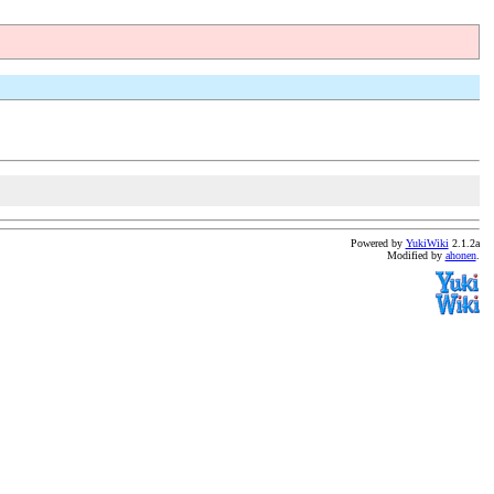
Powered by
YukiWiki
2.1.2a
Modified by
ahonen
.