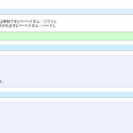
飾りは有効です(バーベイタム・ソフト)。
ま表示されます(バーベイタム・ハード)。