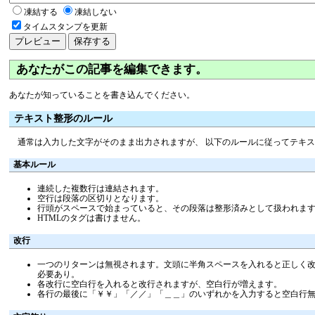
凍結する
凍結しない
タイムスタンプを更新
あなたがこの記事を編集できます。
あなたが知っていることを書き込んでください。
テキスト整形のルール
通常は入力した文字がそのまま出力されますが、 以下のルールに従ってテキ
基本ルール
連続した複数行は連結されます。
空行は段落の区切りとなります。
行頭がスペースで始まっていると、その段落は整形済みとして扱われま
HTMLのタグは書けません。
改行
一つのリターンは無視されます。文頭に半角スペースを入れると正しく改行
必要あり。
各改行に空白行を入れると改行されますが、空白行が増えます。
各行の最後に「￥￥」「／／」「＿＿」のいずれかを入力すると空白行