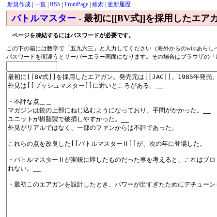
新規作成
|
一覧
|
RSS
|
FrontPage
|
検索
|
更新履歴
バトルマスター
- 最初に[[BV式]]を採用したエアガ
ページを凍結するにはパスワードが必要です。
この下の箱には数字で「五九六三」と入力してください（海外からのwikiあらし
パスワードを間違うとサーバーエラー画面になります。その場合はブラウザの「