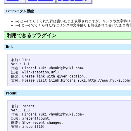
バーベイタム機能
--( と --) でくくられた行は書いたまま表示されますが、リンクや文字
---( と ---) でくくられた行はリンクや文字飾りも無視されて書いたま
利用できるプラグイン
link
名前: link

Ver.: 1.1

作者: Hiroshi Yuki <hyuki@hyuki.com>

記法: &link(caption,url)

解説: Create link with given caption..

recent
名前: recent

Ver.: 1.0

作者: Hiroshi Yuki <hyuki@hyuki.com>

記法: #recent(count)

解説: Show recent changes.
