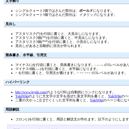
文字飾り
シングルクォート2個ではさんだ部分は、
ボールド
になります。
シングルクォート3個ではさんだ部分は、
イタリック
になります。
見出し
アスタリスク(*)を行頭に書くと、大見出しになります。
アスタリスク2個(**)を行頭に書くと、中見出しになります。
アスタリスク3個(***)を行頭に書くと、小見出しになります。
見出しがあると自動的に目次が作られます。
箇条書き、水平線、引用文
マイナス(-)を行頭に書くと、箇条書きになります。- -- --- の3レベルが
マイナス4個(----)を行頭に書くと、水平線になります。
> を行頭に書くと、引用文が書けます。> >> >>> の3レベルがあります。
ハイパーリンク
http://www.hyuki.com/
のようなURLは自動的にリンクになります。
YukiWiki
のように大文字小文字を混ぜた英文字列を書くと、
YukiWiki
のペ
二重の大かっこ[[ ]]でくくった文字列を書くと、
YukiWiki
のページ名にな
用語解説
コロン(:)を行頭に書くと、用語と解説文が作れます。以下のようにしま