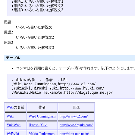
:用語1:いろいろ書いた解説文1

:用語2:いろいろ書いた解説文2

用語1
いろいろ書いた解説文1
用語2
いろいろ書いた解説文2
用語3
いろいろ書いた解説文3
テーブル
コンマ(,)を行頭に書くと、テーブル(表)が作れます。以下のようにします
, Wikiの名前  ,  作者  , URL 

,Wiki,Ward Cunningham,http://www.c2.com/

,YukiWiki,Hiroshi Yuki,http://www.hyuki.com/

Wiki
の名前
作者
URL
Wiki
Ward
Cunningham
http://www.c2.com/
YukiWiki
Hiroshi
Yuki
http://www.hyuki.com/
WalWiki
Makio
Tsukamoto
http://digit.que.ne.jp/