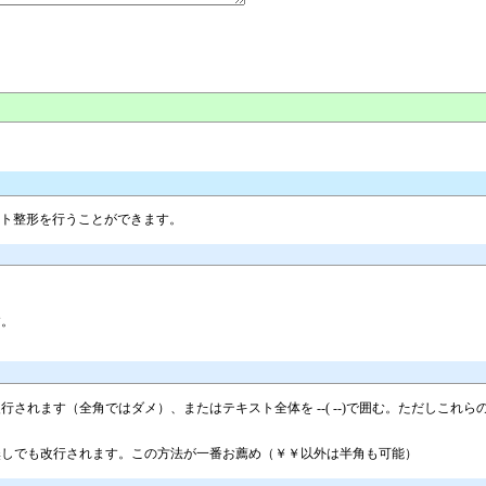
スト整形を行うことができます。
す。
されます（全角ではダメ）、またはテキスト全体を --( --)で囲む。ただしこ
無しでも改行されます。この方法が一番お薦め（￥￥以外は半角も可能）