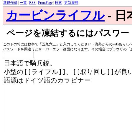
新規作成
|
一覧
|
RSS
|
FrontPage
|
検索
|
更新履歴
カービンライフル
- 
ページを凍結するにはパスワー
この下の箱には数字で「五九六三」と入力してください（海外からのwikiあらし
パスワードを間違うとサーバーエラー画面になります。その場合はブラウザの「