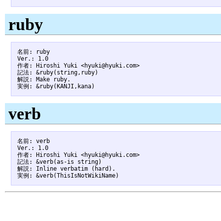
ruby
名前: ruby

Ver.: 1.0

作者: Hiroshi Yuki <hyuki@hyuki.com>

記法: &ruby(string,ruby)

解説: Make ruby.

verb
名前: verb

Ver.: 1.0

作者: Hiroshi Yuki <hyuki@hyuki.com>

記法: &verb(as-is string)

解説: Inline verbatim (hard).
