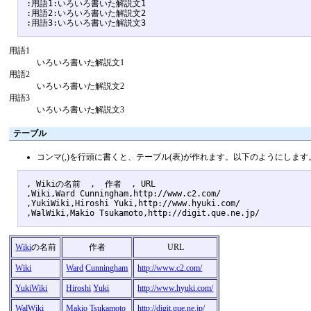
:用語1:いろいろ書いた解説文1

:用語2:いろいろ書いた解説文2

用語1
いろいろ書いた解説文1
用語2
いろいろ書いた解説文2
用語3
いろいろ書いた解説文3
テーブル
コンマ(,)を行頭に書くと、テーブル(表)が作れます。以下のようにします
, Wikiの名前  ,  作者  , URL 

,Wiki,Ward Cunningham,http://www.c2.com/

,YukiWiki,Hiroshi Yuki,http://www.hyuki.com/

Wiki
の名前
作者
URL
Wiki
Ward
Cunningham
http://www.c2.com/
YukiWiki
Hiroshi
Yuki
http://www.hyuki.com/
WalWiki
Makio
Tsukamoto
http://digit.que.ne.jp/