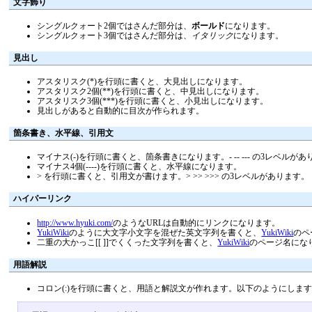
文字飾り
シングルクォート2個ではさんだ部分は、
ボールド
になります。
シングルクォート3個ではさんだ部分は、
イタリック
になります。
見出し
アスタリスク(*)を行頭に書くと、大見出しになります。
アスタリスク2個(**)を行頭に書くと、中見出しになります。
アスタリスク3個(***)を行頭に書くと、小見出しになります。
見出しがあると自動的に目次が作られます。
箇条書き、水平線、引用文
マイナス(-)を行頭に書くと、箇条書きになります。- -- --- の3レベルが
マイナス4個(----)を行頭に書くと、水平線になります。
> を行頭に書くと、引用文が書けます。> >> >>> の3レベルがあります。
ハイパーリンク
http://www.hyuki.com/
のようなURLは自動的にリンクになります。
YukiWiki
のように大文字小文字を混ぜた英文字列を書くと、
YukiWiki
のペ
二重の大かっこ[[ ]]でくくった文字列を書くと、
YukiWiki
のページ名にな
用語解説
コロン(:)を行頭に書くと、用語と解説文が作れます。以下のようにしま