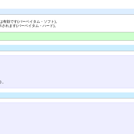
飾りは有効です(バーベイタム・ソフト)。
ま表示されます(バーベイタム・ハード)。