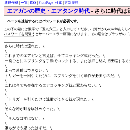
新規作成
|
一覧
|
RSS
|
FrontPage
|
検索
|
更新履歴
エアガンの歴史・エアタンク時代
- さらに時代は
ページを凍結するにはパスワードが必要です。
この下の箱には数字で「五九六三」と入力してください（海外からのwikiあらし
パスワードを間違うとサーバーエラー画面になります。その場合はブラウザの「