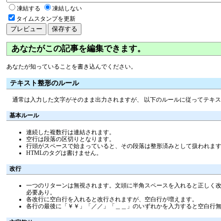
凍結する
凍結しない
タイムスタンプを更新
あなたがこの記事を編集できます。
あなたが知っていることを書き込んでください。
テキスト整形のルール
通常は入力した文字がそのまま出力されますが、 以下のルールに従ってテキ
基本ルール
連続した複数行は連結されます。
空行は段落の区切りとなります。
行頭がスペースで始まっていると、その段落は整形済みとして扱われま
HTMLのタグは書けません。
改行
一つのリターンは無視されます。文頭に半角スペースを入れると正しく改行
必要あり。
各改行に空白行を入れると改行されますが、空白行が増えます。
各行の最後に「￥￥」「／／」「＿＿」のいずれかを入力すると空白行