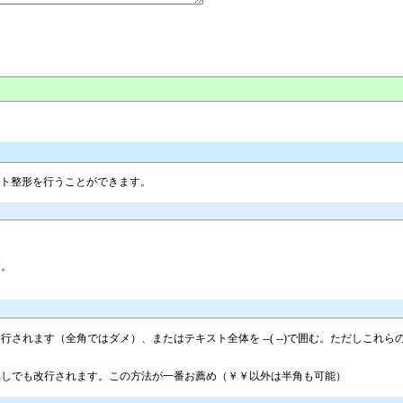
スト整形を行うことができます。
す。
されます（全角ではダメ）、またはテキスト全体を --( --)で囲む。ただしこ
無しでも改行されます。この方法が一番お薦め（￥￥以外は半角も可能）