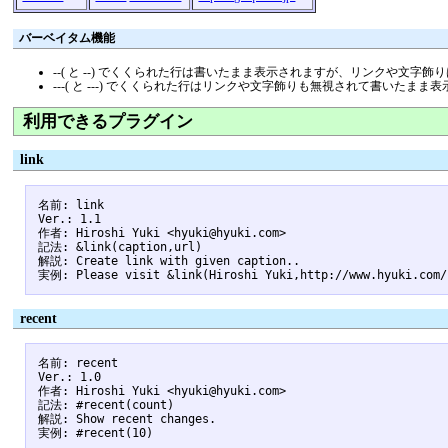
バーベイタム機能
--( と --) でくくられた行は書いたまま表示されますが、リンクや文字
---( と ---) でくくられた行はリンクや文字飾りも無視されて書いたま
利用できるプラグイン
link
名前: link

Ver.: 1.1

作者: Hiroshi Yuki <hyuki@hyuki.com>

記法: &link(caption,url)

解説: Create link with given caption..

recent
名前: recent

Ver.: 1.0

作者: Hiroshi Yuki <hyuki@hyuki.com>

記法: #recent(count)

解説: Show recent changes.
