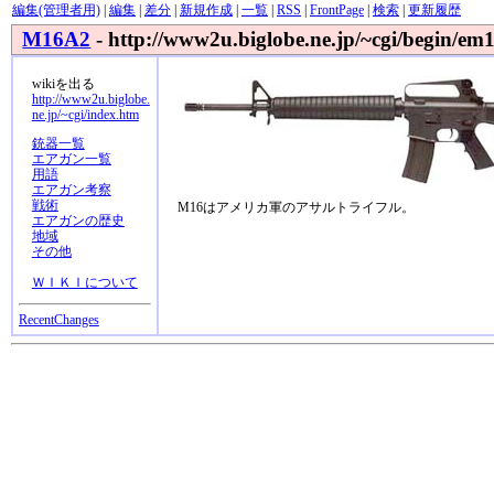
編集(管理者用)
|
編集
|
差分
|
新規作成
|
一覧
|
RSS
|
FrontPage
|
検索
|
更新履歴
M16A2
- http://www2u.biglobe.ne.jp/~cgi/begin/em
wikiを出る
http://www2u.biglobe.
ne.jp/~cgi/index.htm
銃器一覧
エアガン一覧
用語
エアガン考察
戦術
M16はアメリカ軍のアサルトライフル。
エアガンの歴史
地域
その他
ＷＩＫＩについて
RecentChanges