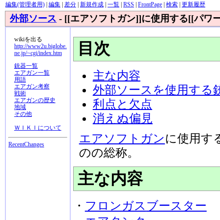
編集(管理者用)
|
編集
|
差分
|
新規作成
|
一覧
|
RSS
|
FrontPage
|
検索
|
更新履歴
外部ソース
- [[エアソフトガン]]に使用する[[
wikiを出る
目次
http://www2u.biglobe.
ne.jp/~cgi/index.htm
銃器一覧
主な内容
エアガン一覧
用語
エアガン考察
外部ソースを使用する
戦術
エアガンの歴史
利点と欠点
地域
その他
消えぬ偏見
ＷＩＫＩについて
エアソフトガン
に使用す
RecentChanges
のの総称。
主な内容
・
フロンガス
ブースター