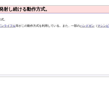
薬を発射し続ける動作方式。
方式。
ビンライフル
等がこの動作方式を利用している。また、一部の
ハンドガン
（
マシン