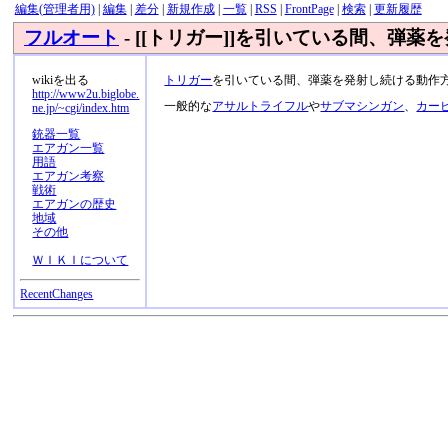
編集(管理者用)
|
編集
|
差分
|
新規作成
|
一覧
|
RSS
|
FrontPage
|
検索
|
更新履歴
フルオート
- [[トリガー]]を引いている間、弾
wikiを出る
トリガー
を引いている間、弾薬を発射し続ける動作
http://www2u.biglobe.
一般的な
アサルトライフル
や
サブマシンガン
、
カー
ne.jp/~cgi/index.htm
銃器一覧
エアガン一覧
用語
エアガン考察
戦術
エアガンの歴史
地域
その他
ＷＩＫＩについて
RecentChanges