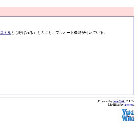
ピストル
とも呼ばれる）ものにも、フルオート機能が付いている。
Powered by
YukiWiki
2.1.2a
Modified by
ahonen
.