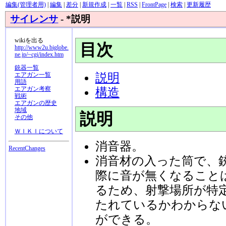
編集(管理者用)
|
編集
|
差分
|
新規作成
|
一覧
|
RSS
|
FrontPage
|
検索
|
更新履歴
サイレンサ
- *説明
wikiを出る
目次
http://www2u.biglobe.
ne.jp/~cgi/index.htm
銃器一覧
説明
エアガン一覧
用語
エアガン考察
構造
戦術
エアガンの歴史
地域
説明
その他
ＷＩＫＩについて
消音器。
RecentChanges
消音材の入った筒で、
際に音が無くなること
るため、射撃場所が特
たれているかわからな
ができる。