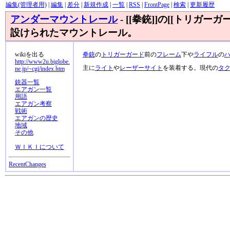
編集(管理者用)
|
編集
|
差分
|
新規作成
|
一覧
|
RSS
|
FrontPage
|
検索
|
更新履歴
アンダーマウントレール
- [[拳銃]]の[[トリガー
設けられたマウントレール。
wikiを出る
拳銃
の
トリガーガード
前の
フレーム
下や
ライフル
の
http://www2u.biglobe.
主に
ライト
や
レーザーサイト
を装着する。現代の
タ
ne.jp/~cgi/index.htm
銃器一覧
エアガン一覧
用語
エアガン考察
戦術
エアガンの歴史
地域
その他
ＷＩＫＩについて
RecentChanges