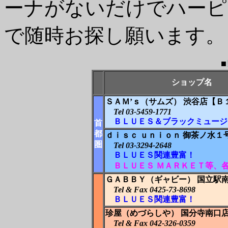
ーナがないだけでハーピ
で随時お探し願います。
■
ショップ名
ＳＡＭ’ｓ（サムズ） 渋谷店【Ｂ
Tel 03-5459-1771
ＢＬＵＥＳ＆
ブラックミュージ
首
都
ｄｉｓｃ ｕｎｉｏｎ 御茶ノ水１
圏
Tel 03-3294-2648
ＢＬＵＥＳ関連豊富！
ＢＬＵＥＳ ＭＡＲＫＥＴ等、
ＧＡＢＢＹ（ギャビー） 国立駅
Tel & Fax 0425-73-8698
ＢＬＵＥＳ関連豊富！
珍屋（めづらしや） 国分寺南口
Tel & Fax 042-326-0359