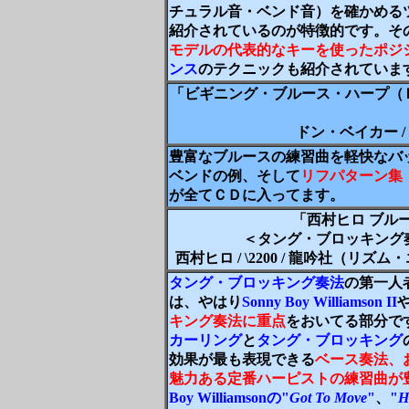
チュラル音・ベンド音）を確かめる
紹介されているのが特徴的です。そ
モデルの代表的なキーを使ったポジ
ンス
のテクニックも紹介されていま
「ビギニング・ブルース・ハープ（
ドン・ベイカー / 
豊富なブルースの練習曲を軽快なバ
ベンドの例、そして
リフパターン集
が全てＣＤに入ってます。
「西村ヒロ ブル
＜タング・ブロッキング
西村ヒロ / \2200 / 龍吟社（リズム・エコー
タング・ブロッキング奏法
の第一人
は、やはり
Sonny Boy Williamson II
キング奏法
に重点
をおいてる部分で
カーリング
と
タング・ブロッキング
効果が最も表現できる
ベース奏法、
魅力ある定番ハーピストの練習曲が
Boy Williamsonの"
Got To Move
"
、
"
H