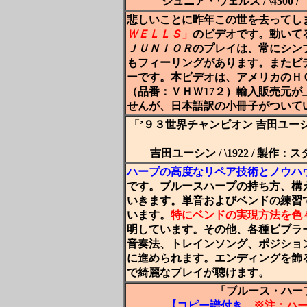
ジュニア・ウェルス / \450
悲しいことに昨年この世を去ってし
ＷＥＬＬＳ
」
のビデオです。動いて
ＪＵＮＩＯＲ
のプレイは、常にシン
もフィーリングがあります。またビ
ーです。本ビデオは、アメリカのＨＯ
（品番：ＶＨＷ17２）輸入販売元
せんが、日本語訳の小冊子がついて
「’９３世界チャンピオン 吉田ユー
吉田ユーシン / \1922 / 製作：スタ
ハープの高度なリペア技術とノウハ
です。ブルースハープの持ち方、構
いきます。単音およびベンドの練習
います。
特にベンドの実現方法を色
明しています。その他、各種ビブラ
音奏法、トレインソング、ポジショ
に進められます。エンディングを飾
で綺麗なプレイが聴けます。
「ブルース・ハー
【
コピー譜付き
※注：ハ