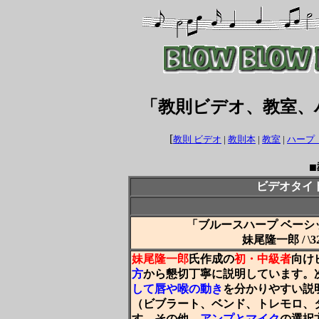
「教則ビデオ、教室、
[
教則 ビデオ
|
教則本
|
教室
|
ハープ
■
ビデオタイトル
「ブルースハープ ベーシ
妹尾隆一郎 / \
妹尾隆一郎
氏作成の
初・中級者
向け
方
から懇切丁寧に説明しています。
して唇や喉の動き
を分かりやすい説
（ビブラート、ベンド、トレモロ、
す。その他、
アンプとマイク
の選択