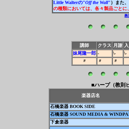
Little Walterの"
Off the Wall
"
）また、
の種類においては、各々製品ごとに
教
講師
クラス
月謝
入
妹尾隆一郎
-
\-
\-
〃
〃
〃
■
ハープ（教則
楽器店名
石橋楽器 BOOK SIDE
石橋楽器 SOUND MEDIA & WINDPA
下倉楽器