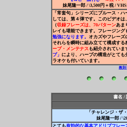
妹尾隆一郎 / \3,500円＋税 / 
「常套句」シリーズにブルース・ハ
しては、第４弾です。このビデオは
（
収録フレーズは、70パターン
あま
レイも堪能できます。フレージング
勉強になります。
オカズやフレーズ
それらを瞬時に組み立てて構成する
ープ・メンテナス
も紹介されていま
プ」
により、ハープの構造がとても
ラオケも付いています。
教則
書名 /
「チャレンジ・ザ
妹尾隆一郎 / \
とても
有効的な基本アドリブフレー