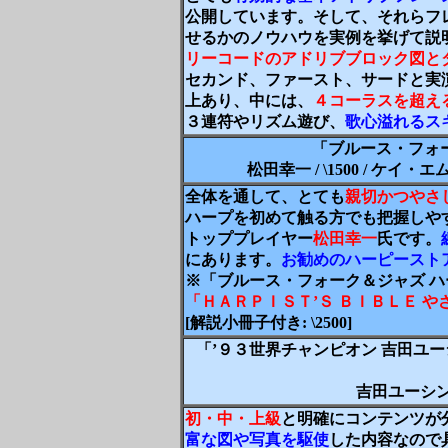
公開しています。そして、それらフ
せるかのノウハウを実例を挙げて説
リーコードのアドリブブロック図と
セカンド、ファースト、サードと実
上あり、中には、
４コーラスを超え
３連符やリズム遊び、
歌心溢れるス
「ブルース・フォ
松田幸一 / \1500 / ケイ・
全体を通して、とても
親切かつやさ
ハープを初めて触る方でも把握しや
トッププレイヤー
松田幸一
氏
です。
にあります。
お勧めのハーピースト
※「ブルース・フォーク＆ジャズ 
「ＨＡＲＰＩＳＴ’Ｓ ＢＩＢＬＥ 
[解説小冊子付き: \2500]
「’９３世界チャンピオン 吉田ユ
吉田ユーシン /
初・
中・上級
と明確にコンテンツが
富な図や写
真
を駆使
した内容なので