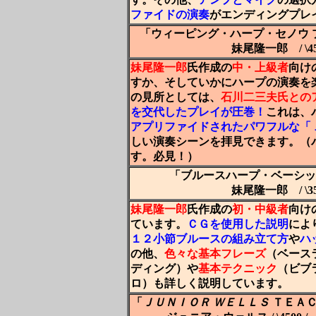
ファイドの演奏
がエンディングプレ
「ウィーピング・ハープ・セノウ
妹尾隆一郎 / \
妹尾隆一郎
氏作成の
中・上級者
向け
すか、そしていかにハープの演奏を
の見所としては、
石川二三夫氏
との
を交代したプレイ
が圧巻！
これは、
アプリファイドされたパワフルな「
しい演奏シーンを拝見できます。（
す。必見！）
「ブルースハープ・ベーシッ
妹尾隆一郎 / \
妹尾隆一郎
氏作成の
初・中級者
向け
ています。
ＣＧを使用した説明
によ
１２小節ブルースの組み立て方
や
ハ
の他、
色々な基本フレーズ
（ベース
ディング）や
基本テクニック
（ビブ
ロ）も詳しく説明しています。
「
ＪＵＮＩＯＲ ＷＥＬＬＳ
ＴＥＡＣ