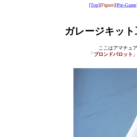
[Top]
[Figure]
[Pre-Game
ガレージキット
ここはアマチュ
「
ブロンドパロット