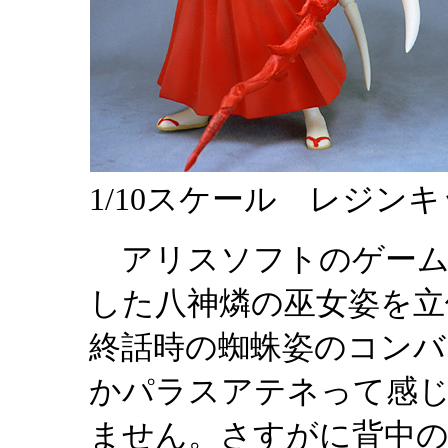
1/10スケール レジン
アリスソフトのゲーム
した八神燐の巫女姿を立
終話時の蜘蛛姿のコン
かパラスアテネって感
ません。さすがに背中