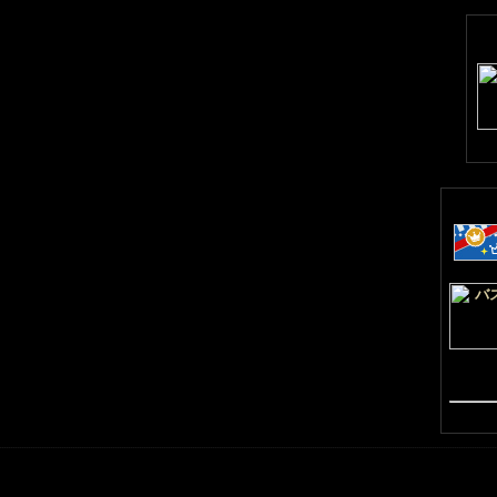
▼▼▼
フ
ィー