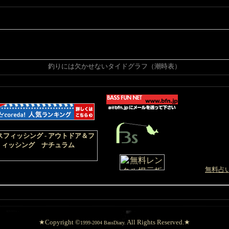
釣りには欠かせないタイドグラフ（潮時表）
釣り場ゴミZERO運動▼▼
ルドを綺麗にしましょう
-
無料占
★Copyright ©
All Rights Reserved.★
1999-2004 BassDiary.