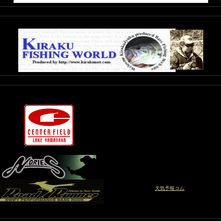
-
天気予報コム
-