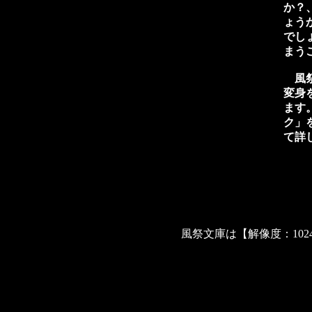
か？
ょう
でし
まう
風祭
変身
ます
ク」
て詳
風祭文庫は【解像度：102