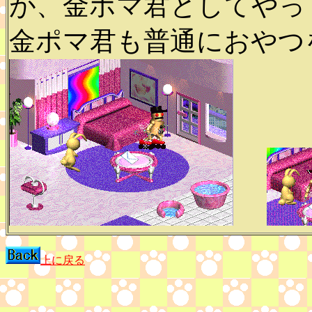
が、金ポマ君としてやっ
金ポマ君も普通におやつを
上に戻る