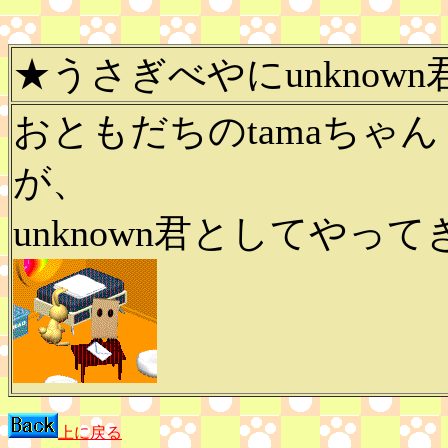
★うさぎべやにunknown
おともだちのtamaちゃ
が、
unknown君としてやっ
上に戻る