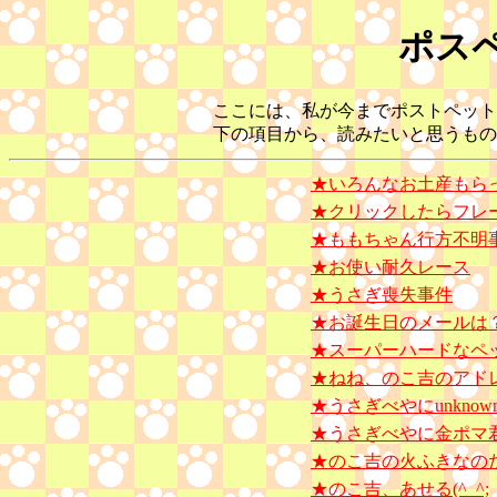
ポス
ここには、私が今までポストペット
下の項目から、読みたいと思うものを
★いろんなお土産もらっち
★クリックしたらフレ
★ももちゃん行方不明
★お使い耐久レース
★うさぎ喪失事件
★お誕生日のメールは
★スーパーハードなペ
★ねね、のこ吉のアド
★うさぎべやにunkno
★うさぎべやに金ポマ
★のこ吉の火ふきなの
★のこ吉、あせる(^_^;