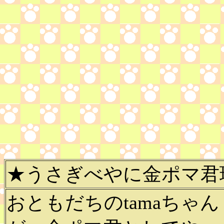
★うさぎべやに金ポマ君
おともだちのtamaちゃ