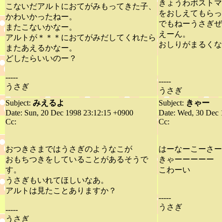
きょうわポストマ
こないだアルトにおてがみもってきた子、
をおしえてもらっ
かわいかったねー。
でもねーうさぎぜ
またこないかなー。
えーん。
アルトが＊＊＊におてがみだしてくれたら
おしりがまるくな
またあえるかなー。
どしたらいいのー？
-----
-----
うさぎ
うさぎ
Subject:
みえるよ
Subject:
きゃー
Date: Sun, 20 Dec 1998 23:12:15 +0900
Date: Wed, 30 Dec 
Cc:
Cc:
おつきさまではうさぎのようなこが
はーなーこーさー
おもちつきをしていることがあるそうで
きゃーーーーー
す。
こわーい
うさぎもいれてほしいなあ。
アルトは見たことありますか？
-----
うさぎ
-----
うさぎ