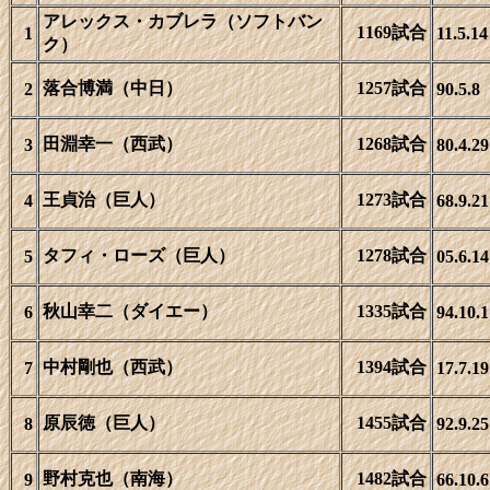
アレックス・カブレラ（ソフトバン
1169試合
1
11.5.14
ク）
落合博満（中日）
1257試合
2
90.5.8
田淵幸一（西武）
1268試合
3
80.4.29
王貞治（巨人）
1273試合
4
68.9.21
タフィ・ローズ（巨人）
1278試合
5
05
.6.14
秋山幸二（ダイエー）
1335試合
6
94.10.1
中村剛也（西武）
1394試合
7
17.7.19
原辰徳（巨人）
1455試合
8
92.9.25
野村克也（南海）
1482試合
9
66.10.6