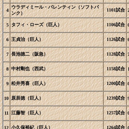
ウラディミール・バレンティン（ソフトバ
1101試合
4
ンク）
タフィ・ローズ（巨人）
1
106試合
5
王貞治（巨人）
1126試合
6
長池徳二（阪急）
1128試合
7
中村剛也（西武）
1158試合
8
松井秀喜（巨人）
1200試合
9
原辰徳（巨人）
1239試合
10
江藤智（巨人）
1257試合
11
小久保裕紀（巨人）
1264試合
12