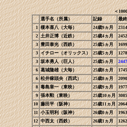
＜10
選手名（所属）
記録
最
1
榎本喜八（大毎）
24歳9ヵ月
23
2
土井正博（近鉄）
25歳4ヵ月
24
3
豊田泰光（西鉄）
25歳5ヵ月
16
3
イチロー（オリックス）
25歳5ヵ月
12
3
坂本勇人（巨人）
25歳5ヵ月
24
6
葛城隆雄（大毎）
25歳8ヵ月
17
6
松井稼頭央（西武）
25歳
8ヵ月
20
8
毒島章一（東映）
25歳9ヵ月
19
9
張本勲（東映）
25歳10ヵ月
30
10
藤田平（阪神）
25歳11ヵ月
20
11
小玉明利（阪神）
26歳0ヵ月
19
12
中西太（西鉄）
26歳1ヵ月
12