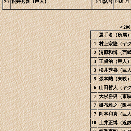
松井秀喜（巨人）
841試合
20
99.9.21
＜20
選手名（所属
1
村上宗隆（ヤ
2
清原和博（西
3
王貞治（巨人
3
松井秀喜（巨
5
張本勲（東映
6
山田哲人（ヤ
7
大杉勝男（東
7
掛布雅之（阪
7
岡本和真（巨
10
土井正博（近