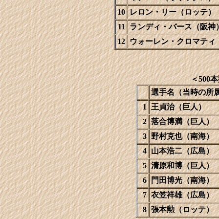
10
レロン・リー（ロッテ）
11
ランディ・バース（阪神
12
ウォーレン・クロマティ
＜500
選手名（当時の所
1
王貞治（巨人）
2
落合博満（巨人）
3
野村克也（南海）
4
山本浩二（広島）
5
清原和博（巨人）
6
門田博光（南海）
7
衣笠祥雄（広島）
8
張本勲（ロッテ）