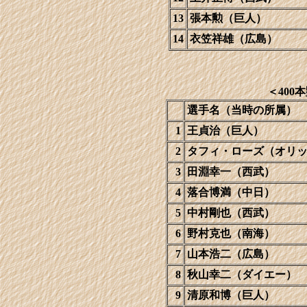
13
張本勲（巨人）
14
衣笠祥雄（広島）
＜400
選手名（当時の所属）
1
王貞治（巨人）
2
タフィ・ローズ（オリ
3
田淵幸一（西武）
4
落合博満（中日）
5
中村剛也（西武）
6
野村克也（南海）
7
山本浩二（広島）
8
秋山幸二（ダイエー）
9
清原和博（巨人）