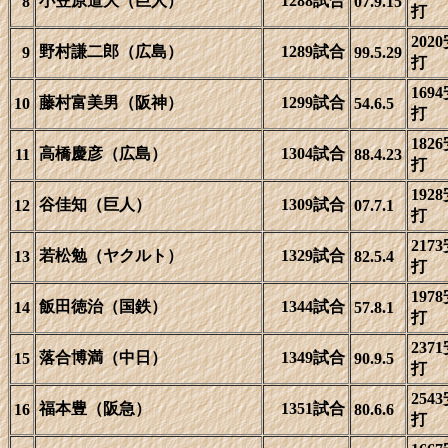
小笠原道大（巨人）
1288試合
8
07.9.15
打
202
野村謙二郎（広島）
1289試合
9
99.5.29
打
169
藤村富美男（阪神）
1299試合
10
54.6.5
打
182
高橋慶彦（広島）
1304試合
11
88.4.23
打
192
谷佳知（巨人）
1309試合
12
07.7.1
打
217
3
若松勉（ヤクルト）
1329試合
13
82.5.4
打
197
飯田徳治（国鉄）
1344試合
14
57.8.1
打
237
落合博満（中日）
1349試合
15
90.9.5
打
254
福本豊（阪急）
1351試合
16
80.6.6
打