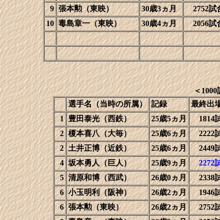
9
張本勲（東映）
30歳3ヵ
月
2752
試
10
毒島章一（東映）
30歳4ヵ月
2056
試
＜
1000
選手名（当時の所属）
記録
最終出
1
豊田泰光（西鉄）
25
歳
5
ヵ月
1814
2
榎本喜八（大毎）
25
歳
6
ヵ月
2222
2
土井正博（近鉄）
25
歳
6
ヵ月
2449
4
坂本勇人（巨人）
25
歳
9
ヵ月
2272
5
清原和博（西武）
26
歳
0
ヵ月
2338
6
小玉明利（阪神）
26
歳
2
ヵ月
1946
6
張本勲（東映）
26
歳
2
ヵ
月
2752