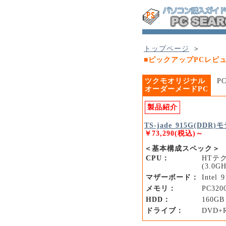
トップページ
＞
■ピックアップPCレビュー（
ツクモオリジナル
P
オーダーメードPC
製品紹介
TS-jade 915G(DDR
￥73,290(税込)～
＜基本構成スペック＞
CPU：
HTテク
(3.0G
マザーボード：
Inte
メモリ：
PC320
HDD：
160GB 
ドライブ：
DVD+