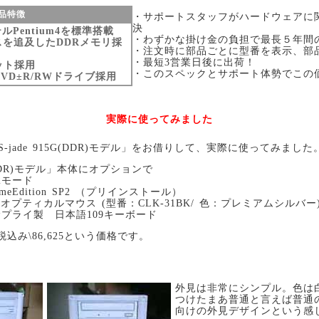
品特徴
・サポートスタッフがハードウェアに
決
Pentium4を標準搭載
・わずかな掛け金の負担で最長５年間
を追及したDDRメモリ採
・注文時に部品ごとに型番を表示、部
・最短3営業日後に出荷！
セット採用
・このスペックとサポート体勢でこの
VD±R/RWドライブ採用
実際に使ってみました
-jade 915G(DDR)モデル」をお借りして、実際に使ってみました
G(DDR)モデル」本体にオプションで
2モード
HomeEdition SP2 （プリインストール）
製 オプティカルマウス (型番：CLK-31BK/ 色：プレミアムシルバー
プライ製 日本語109キーボード
込み\86,625という価格です。
外見は非常にシンプル。色は
つけたまあ普通と言えば普通
向けの外見デザインという感