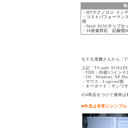
製
・HTテクノロジ インテル
・コストパフォーマンス
用
・Intel 915Gチップ
・16倍速対応 記録型D
九十九電機さんから「TS
上記「TS-jade 915
・FDD：内蔵3.5インチ
・OS：Windows XP 
・マウス：Logicool
・キーボード：サンワサ
の4商品をつけて価格は税
■外見は非常にシンプル