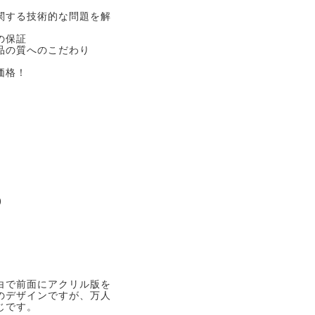
関する技術的な問題を解
の保証
品の質へのこだわり
価格！
。
)
白で前面にアクリル版を
のデザインですが、万人
じです。