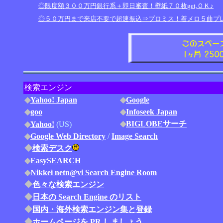
◎限度額３００万円銀行系＋即日審査！壁紙７０枚get,ＯＫ♪
◎５０万円まで来店不要で超速振込⇒プロミス！着メロ５曲プ
検索エンジン
◆
Yahoo! Japan
◆
Google
◆
goo
◆
Infoseek Japan
◆
BIGLOBEサーチ
◆
Yahoo!
(US)
◆
Google Web Directory
/
Image Search
◆
検索デスク
◆
EasySEARCH
◆
Nikkei netn@vi Search Engine Room
◆
色々な検索エンジン
◆
日本の Search Engine のリスト
◆
国内・海外検索エンジン集と登録
◆
ホームページを PR しましょう