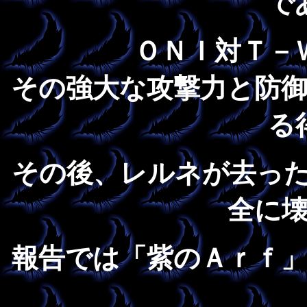
で
ＯＮＩ対Ｔ－
その強大な攻撃力と防
る
その後、レルネが去っ
全に
報告では「紫のＡｒｆ