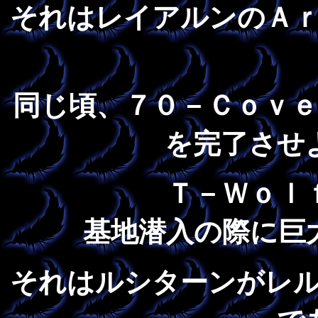
それはレイアルンのＡ
同じ頃、７０－Ｃｏｖ
を完了させ
Ｔ－Ｗｏｌ
基地潜入の際に巨
それはルシターンがレ