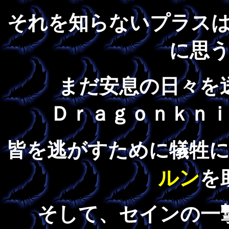
それを知らないプラス
に思
まだ安息の日々を
Ｄｒａｇｏｎｋｎ
皆を逃がすために犠牲
ルン
を
そして、セインの一