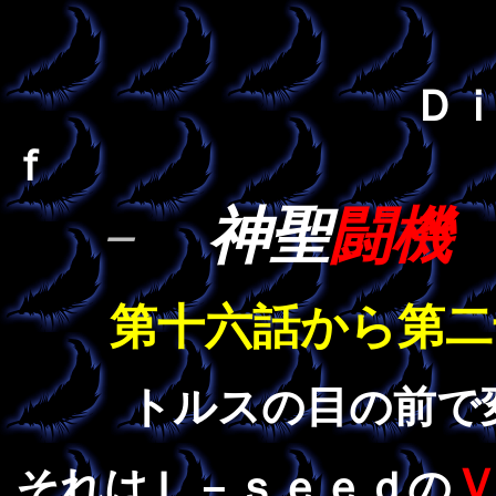
Ｄ
ｆ
－
神聖
闘機
第十六話から第二
トルスの目の前で
それはＬ－ｓｅｅｄの