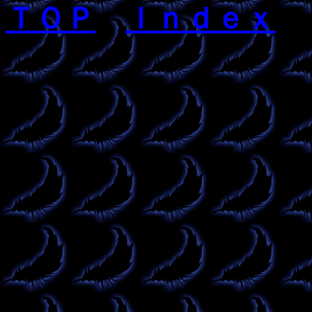
ＴＯＰ
Ｉｎｄｅｘ