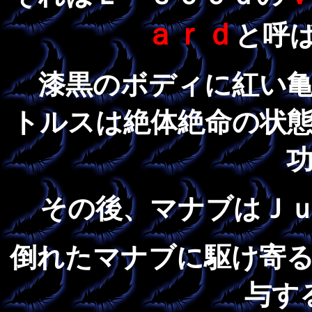
ａｒｄ
と呼
漆黒のボディに紅い
トルスは絶体絶命の状
その後、マナブはＪ
倒れたマナブに駆け寄
与す