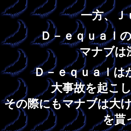
一方、Ｊ
Ｄ－ｅｑｕａｌ
マナブは
Ｄ－ｅｑｕａｌは
大事故を起こ
その際にもマナブは大
を貰