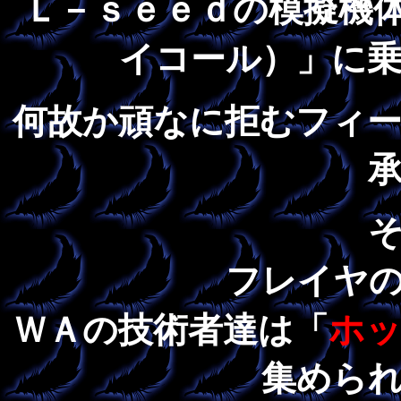
Ｌ－ｓｅｅｄの模擬機
イコール）」に
何故か頑なに拒むフィ
フレイヤ
ホ
ＷＡの技術者達は「
集めら