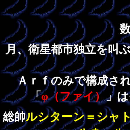
月、衛星都市独立を叫
Ａｒｆのみで構成さ
「
φ（ファイ）
」は
ルシターン＝シャ
総帥