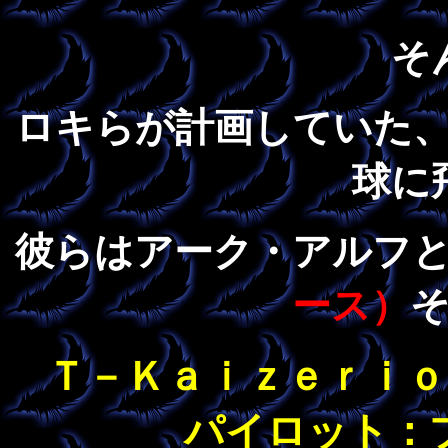
そ
ロキらが計画していた
球に
彼らはアーク・アルフ
ース）
Ｔ－Ｋａｉｚｅｒｉ
パイロット：