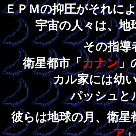
ＥＰＭの抑圧がそれに
宇宙の人々は、地
その指導
衛星都市「
カナン
」
カル家には幼
パッシュと
彼らは地球の月、衛星
ア