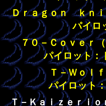
Ｄｒａｇｏｎ ｋｎ
パイロ
７０－Ｃｏｖｅｒ
パイロット：
Ｔ－Ｗｏｌ
パイロット
Ｔ－Ｋａｉｚｅｒｉｏ