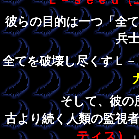
彼らの目的は一つ「全
兵
全てを破壊し尽くすＬ－
そして、彼の
古より続く人類の監視
ティス）