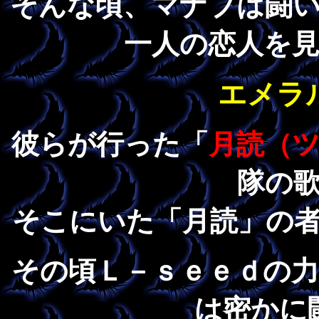
そんな頃、マナブは闘
一人の恋人を
エメラ
彼らが行った「
月読（
隊の
そこにいた「月読」の
その頃Ｌ－ｓｅｅｄの
は密かに