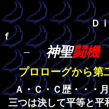
Ｄ
ｆ
－
神聖
闘機
プロローグから第
Ａ・Ｃ・Ｃ歴・・・
三つは決して平等と平