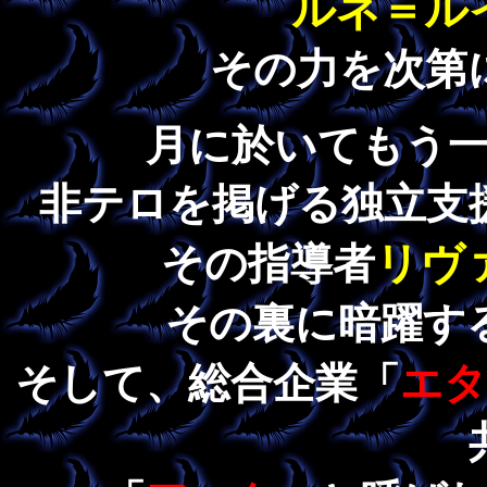
ルネ＝ル
その力を次第
月に於いてもう
非テロを掲げる独立支
リヴ
その指導者
その裏に暗躍す
そして、総合企業「
エタ