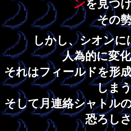
ン
を見つ
その
しかし、シオンに
人為的に変
それはフィールドを形
しま
そして月連絡シャトル
恐ろし