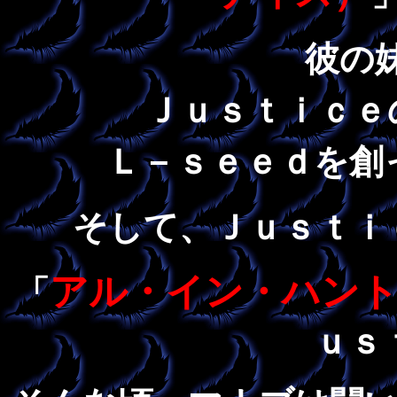
彼の
Ｊｕｓｔｉｃｅ
Ｌ－ｓｅｅｄを創
そして、Ｊｕｓｔｉ
アル・イン・ハン
「
ｕｓ