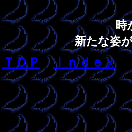
時
新たな姿
ＴＯＰ
Ｉｎｄｅｘ