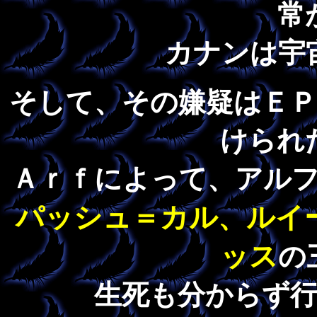
常
カナンは宇
そして、その嫌疑はＥ
けられ
Ａｒｆによって、アル
パッシュ＝カル、ルイ
ッス
の
生死も分からず