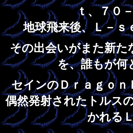
ｔ、７０
地球飛来後、Ｌ－ｓ
その出会いがまた新た
を、誰もが何
セインのＤｒａｇｏｎ
偶然発射されたトルス
かれる