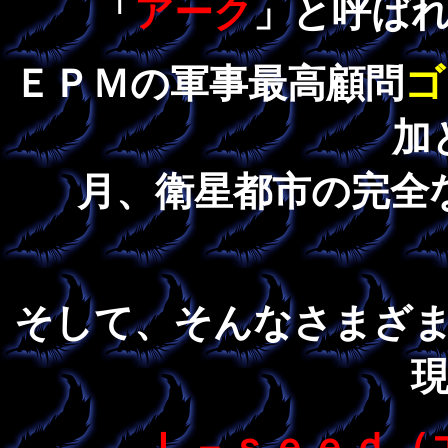
「
アーク
」と呼ば
ゴ
ＥＰＭの軍事最高顧問
加
月、衛星都市の完全
そして、そんなさまざ
Ｌ－ｓｅｅｄ（