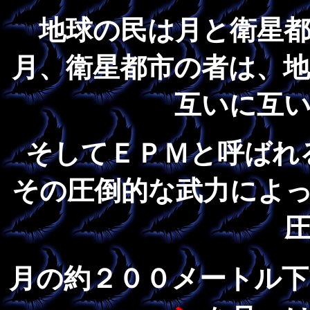
地球の民は月と衛星
月、衛星都市の者は、
互いに互
そしてＥＰＭと呼ばれ
その圧倒的な武力によ
月の約２００メートル下