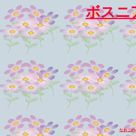
ボスニ
なおこの