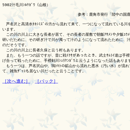
5902汁毛川ｼﾙｹｶﾞﾜ（山根）

　　　　　　　　　　　　　　　　　　　　参考：鹿角市発行「陸中の国鹿
　芦名沢と高清水ﾀｶｼﾐｽﾞの方から流れて来て、一つになって流れている川を
います。

　この川の川上に大きな長者が居て、その長者の屋敷で朝飯ｱｻﾒｼや夕飯ﾕｳﾒ
研いだために、その研ぎ汁で川が濁って汁のようになって流れたために、汁
のだそうです。

　この川の川上に長者久保と云う村もあります。

　また、もう一つの話ですが、昔に戦ｲｸｻがあったとき、武士ｻﾑﾗｲ達は手裡剣ｼ
げ合って戦ったために、手裡剣川ｼｭﾘｹﾝｶﾞﾜと云うようになった話もあります
　もう一つは、芦名沢山や、鴇ﾄｷﾄの鉱山から流れた悪水（汚い水）が流れ
［次へ進む］
［バック］