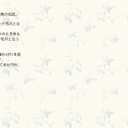
角の伝説」

汁毛川と云

ｼのとき米を

毛川と云う

ｭﾘｹﾝを投

。

て水が汚れ
