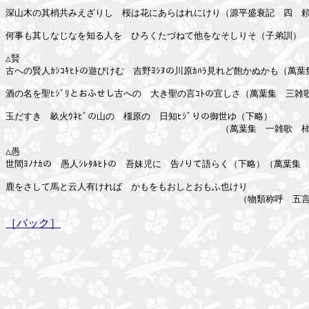
深山木の其梢共みえざりし　桜は花にあらはれにけり（源平盛衰記　四　頼
何事も其しなじなを知る人を　ひろくたづねて他をなそしりそ（子弟訓）

△賢

古への賢人ｶｼｺｷﾋﾄの遊びけむ　吉野ﾖｼﾇの川原ｶﾊﾗ見れど飽かぬかも（萬葉
酒の名を聖ﾋｼﾞﾘとおふせし古への　大き聖の言ｺﾄの宜しさ（萬葉集　三雑歌
玉だすき　畝火ｳﾈﾋﾞの山の　橿原の　日知ﾋｼﾞりの御世ゆ（下略）

　　　　　　　　　　　　　　　　　　　　　　　　（萬葉集　一雑歌　柿
△愚

世間ﾖﾉﾅｶの　愚人ｼﾚﾀﾙﾋﾄの　吾妹児に　告ﾉりて語らく（下略）（萬葉集　
鹿をさして馬と云人有ければ　かもをもおしとおもふ也けり

［バック］