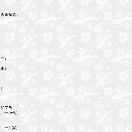
古事類苑」



三）

訓）

）

いすも

　一神代）

　一月宴）
