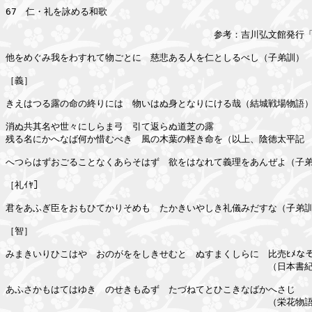
67　仁・礼を詠める和歌

　　　　　　　　　　　　　　　　　　　　　　　参考：吉川弘文館発行「
他をめぐみ我をわすれて物ごとに　慈悲ある人を仁としるべし（子弟訓）

［義］

きえはつる露の命の終りには　物いはぬ身となりにける哉（結城戦場物語）
消ぬ共其名や世々にしらま弓　引て返らぬ道芝の露

残る名にかへなば何か惜むべき　風の木葉の軽き命を（以上、陰徳太平記　
へつらはずおごることなくあらそはず　欲をはなれて義理をあんぜよ（子弟
［礼ｲﾔ］

君をあふぎ臣をおもひてかりそめも　たかきいやしき礼儀みだすな（子弟訓
［智］

みまきいりひこはや　おのがををしきせむと　ぬすまくしらに　比売ﾋﾒなそ
　　　　　　　　　　　　　　　　　　　　　　　　　　　　　（日本書紀
あふさかもはてはゆきゝのせきもゐず　たづねてとひこきなばかへさじ

　　　　　　　　　　　　　　　　　　　　　　　　　　　　　（栄花物語