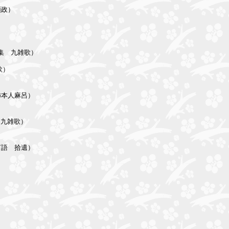
政）

集　九雑歌）

）

本人麻呂）

九雑歌）
