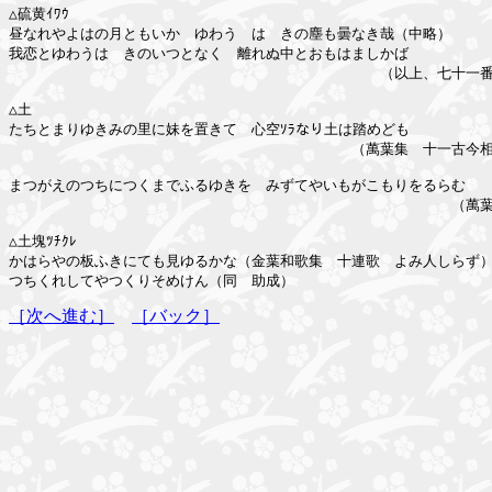
△硫黄ｲﾜｳ

昼なれやよはの月ともいかゞゆわう　はゝきの塵も曇なき哉（中略）

我恋とゆわうはゝきのいつとなく　離れぬ中とおもはましかば

　　　　　　　　　　　　　　　　　　　　　　　　　　（以上、七十一番
△土

たちとまりゆきみの里に妹を置きて　心空ｿﾗなり土は踏めども

　　　　　　　　　　　　　　　　　　　　　　　　（萬葉集　十一古今相
まつがえのつちにつくまでふるゆきを　みずてやいもがこもりをるらむ

　　　　　　　　　　　　　　　　　　　　　　　　　　　　　　　（萬葉
△土塊ﾂﾁｸﾚ

かはらやの板ふきにても見ゆるかな（金葉和歌集　十連歌　よみ人しらず）
［次へ進む］
［バック］