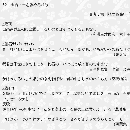
52　玉石・土を詠める和歌

　　　　　　　　　　　　　　　　　　　　　　　参考：吉川弘文館発行「
△瑠璃

山高み我立杣に立置し　るりのとぼそはくもるともなし

　　　　　　　　　　　　　　　　　　　　　　　（和漢三才図会　六十玉
△細石ｻｻﾗｲｼ･ｻｻﾚｲｼ

さゞれいしにこまをはさせてこゝろいたみ　あがもふいもがいへのあたりか
　　　　　　　　　　　　　　　　　　　　　　　　　　　　　（萬葉集　
我君は千世にやちよにさゞれ石の　いはほと成て苔のむすまで

　　　　　　　　　　　　　　　　　　　　　　（古今和歌集　七賀　よみ
かはべなるいしの思ひのきえねばや　岩の中より水のわくらん（空穂物語　
△巌ｲﾊﾎ

久堅の　天川原ｱﾏﾉｶﾞﾜﾗに　出で立ちて　潔身ﾐｿｷﾞてましを　高山の　石穂ｲ
いませつるかも

反歌

逆言ｻｶｺﾞﾄの枉事ﾏｶﾞｺﾞﾄとかも高山の　石穂の上に君がふしたる（萬葉集　
いはほろのそひのわかまつかぎりとや　きみがきまさぬうらもとなくも

　　　　　　　　　　　　　　　　　　　　　　　　　　　　　（萬葉集　