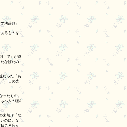
文法辞典」

あるものを

「で」が連

たなばたの

なった「あ

･･日の光

ったもの。

へ人の瞳ﾒ

未然形「な

いのに。な

日ごろ寂か
