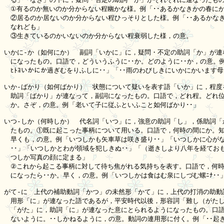
　①有るのか無いのか分からない程幽かな様。例「･･あるかなきかの春にか
　②居るのか居ないのか分からない程ひっそりとした様。例「･･あるかなき
　なれども」

　③生きているのかいないのか分からない程衰弱した様，の意。

いかに-か（如何にか）　副詞「いかに」に，疑問・不定の助詞「か」が連な
　になったもの。口語で，どういうふうに･･か。どのように･･か，の意。例
　ﾋﾄﾖいかにか過ぎむをりふしに･･」「･･雨のわびしきにいかにかいます母
いか-ばかり（如何ばかり）　状態について疑いを表す語「いか」に，程度を
　助詞「ばかり」が連なって，副詞になったもの。口語で，どれ程。どれ位
　か。さぞ，の意。例「老いて子に従ふといふこと如何ばかり･･」

いつ-しか（何時しか）　代名詞「いつ」に，強意の助詞「し」，係助詞「か
　たもの。①既に起こった事柄について用いる。口語で，何時の間にか。知
　早くも，の意。例「いつしかも矢車草は咲き盛り･･」「いつしかに心がな
　･･」「いつしかとわが領域を犯しきぬ･･」「（逝きしより八年を経ておも
　つしか写真の顔に定まる」

　②これから起こる事柄に対して待ち焦がれる気持ちを表す。口語で，何時･
　になったら･･か。早く，の意。例「いつしかは食はむ泉にしづむ螺ﾆﾅ･･」
がて-に　上代の補助動詞「かつ」の未然形「かて」に，上代の打消の助動詞
　用形「に」が連なった語であるが，平安時代以後，形容詞「難し（がたし
　「がた」に，助詞「に」が連なった意にとられるようになったもの。口語で
　ないように。･･しかねるように，の意。動詞の連用形に付く。例「･･起き