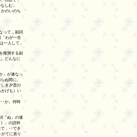
なしむ」

かのいのち

って，副詞

「わが一生

は一人して」

推測する副

。どんなに

」が連なっ

らぬ間に。

しき夕雲の

かげも）い

･か。何時



「ぬ」の連

）」の語幹

，･･でき

がてに居り
