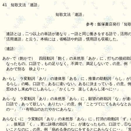
41　短歌文法「連語」

　　　　　　　　　　　　　　短歌文法「連語」

　　　　　　　　　　　　　　　　　　　　　　参考：飯塚書店発行「短歌
　連語とは，二つ以上の単語が連なり，一語と同じ働きをする語で，活用の
「活用連語」と云う。本稿には，省略語や約語，慣用語も収載した。

〈連語〉

あか-で（飽かで）　四段動詞「飽く」の未然形「あか」に，打ちの接続助詞
　なったもの。口語で，もの足りなく。不満で。満足しないで，の意。例「
　あかで別るゝ袂より･･」

あ-らし　ラ変動詞「あり」の連体形「ある」に，推量の助動詞「らし」が連
　るらし」の略。口語で，あるに違いない。あるに決まっている，の意。例「
　窓ゆさし来ぬ午にしあらし」「かくしつゝ楽しくあらし渚べに･･」

あら-な　ラ変動詞「あり」の未然形「あら」に，願望の終助詞「な」が連な
　口語で，あって欲しい。ありたい，の意。例「ことづてにてもあらなとおも
　の･･」「･･有明山のおだやかにあらな」

あらなく-に　ラ変動詞「あり」の未然形「あら」に，打消の助動詞「ず」の
　」，接尾語「く」，更に詠嘆の助詞「に」が連なったもの。口語で，①な
　いことなのに，の意。例「病める身のなにをするとにあらなくに･･」「常