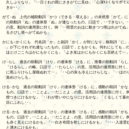
　久しぶりなり」「･･日ぐれの雨にさきがてに見ゆ」「心潔ｷﾖくなりがてに
　きか･･」

がて-ぬ　上代の補助動詞「かつ（できる・堪える）」の未然形「かて」に，
　の助動詞「ぬ」の連体形「ぬ」が連なったもの。口語で，･･できない。･･
　の意。動詞の連用形に付く。例「･･雨雲のおほに動きつつ雨はれがてぬ」「
　るさびし堪へがてぬかも」

かにも-かくにも　代名詞「か」と副詞「かく」が対になり，格助詞「に」と
　」が下にそれぞれ連なったもの。口語で，ともかくも。何れにしても，の意
　ほとけごころはかにもかくにも」「よき友はかにもかくにも言絶えて･･」
け-らし　過去の助動詞「けり」の連体形「ける」に，推量の助動詞「らし」
　「けるらし」の略。口語で，･･たらしい，の意。活用語の連用形に付く。
　に雨ふりけらし屋根ぬれて･･」「･･心の灰も冷えにけらしな」「･･ほのり
　覚めけらしも」

ける-かな　過去の助動詞「けり」の連体形「ける」に，感動の助詞「かな」
　もの。口語で，･･ことよ。･･だことよ，の意。活用語の連用形に付く。例「
　燈つきにけるかな」「･･わが世いやになりにけるかな」「くるしくて暮れ
　目にふれし･･」

ける-かも　過去の助動詞「けり」の連体形「ける」に，感動の助詞「かも」
　もの。口語で，･･ことよ。･･だことよ，の意。活用語の連用形に付く。例「
　も赤く見えにけるかも」「･･白き布団を乾しにけるかも」「････入道雲む
　と湧きにけるかも」
