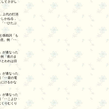
してさびし

上代の打消

しかねる，

･･ひたぶ

係助詞「も

。例「･･



が連なった

例「夜のま

とわれは目

が連なった

･･昼の電

にけるかな

が連なった

･･こよひ

くりむくり
