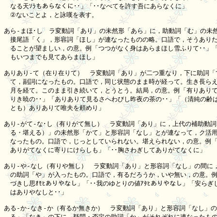
　なる天ｿﾗもあらなくに･･」「･･なべてを許す吾にあらなくに」

　②ないことよ，と詠嘆を表す。

あら-まほ･し　ラ変動詞「あり」の未然形「あら」に，助動詞「む」の未然
　接尾語「く」，形容詞「ほし」が連なったものの略。口語で，そうありた
　ることが望ましい，の意。例「つつがなく身はあらまほし雪ふりて･･」「･
　もいつまでも見てあらまほし」

ありあり-て（在り在りて）　ラ変動詞「あり」が二つ重なり，下に助詞「て
　て，副詞になったもの。口語で，同じ状態のまま時が経って。生き長らえ
　月を経て。このまま引き続いて，とうとう。結局，の意。例「有りありて
　りき暁の･･」「ありありて見るさへわびし昨夜の茶の･･」「（清純の齢は
　とも）ありありて唯夫を頼めり」

あり-がて-な･し（有りがて無し）　ラ変動詞「あり」に，上代の補助動詞
　る・堪える）」の未然形「かて」と形容詞「なし」とが連なって，ク活用
　なったもの。口語で，じっとしていられない。堪えられない，の意。例「･
　ありがてなくに寄りにけらしも」「･･胸さわぎしてありがてなくに」

あり-や-なし（有りや無し）　ラ変動詞「あり」と形容詞「なし」の間に，
　の助詞「や」が入ったもの。口語で，有るだろうか，いや無い，の意。例「
　づきし思ｵﾓﾋありやなし」「･･我のゆとりの値ｱﾀﾋありやなし」「安らぎ
　はありやなしと･･」

ある-か-なき-か（有るか無きか）　ラ変動詞「あり」と形容詞「なし」の
　る」「なき」の下に，疑問・否定の助詞「か」がそれぞれに連なったもの