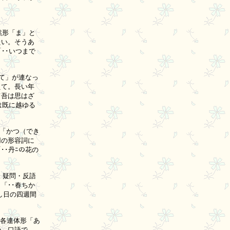
形「ま」と

い。そうあ

･いつまで

」が連なっ

て。長い年

吾は思はざ

既に越ゆる

「かつ（でき

の形容詞に

･丹ﾆの花の

疑問・反語

･･春ちか

し日の四週間

各連体形「あ

。口語で，
