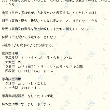
完了（動作が完結していること，或いはその結果が現在まで存在しているこ
　・たり

希望（自分，又は他がこうありたいと希望すること）たし・まほし

断定（事物・動作・状態などを差し定めること。指定）なり・たり

比況（事物又は動作を他と比較し，また他に例える）ごとし

伝聞（伝え聞いて推定すること）なり

△活用により次ぎのように分類する。

動詞型活用

　下二段型　す・さす・しむ・る・らる・つ・ゆ

　ナ変型　ぬ

　ラ変型　たり（完了）・り・けり・めり・なり（伝聞）

　四段型　む・けむ・らむ・す・ふ

形容詞型活用

　ク活型　たし・べし・ごとし

　シク活型　まほし・まじ

形容動詞型活用　なり・たり（断定）

特殊型活用　ず・まし・き・まい
