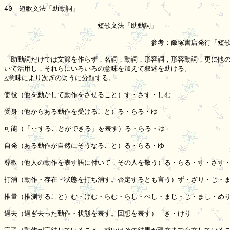
40　短歌文法「助動詞」

　　　　　　　　　　　　　　短歌文法「助動詞」

　　　　　　　　　　　　　　　　　　　　　　参考：飯塚書店発行「短歌
　助動詞だけでは文節を作らず，名詞，動詞，形容詞，形容動詞，更に他の
いて活用し，それらにいろいろの意味を加えて叙述を助ける。

△意味により次ぎのように分類する。

使役（他を動かして動作をさせること）す・さす・しむ

受身（他からある動作を受けること）る・らる・ゆ

可能（「･･することができる」を表す）る・らる・ゆ

自発（ある動作が自然にそうなること）る・らる・ゆ

尊敬（他人の動作を表す語に付いて，その人を敬う）る・らる・す・さす・
打消（動作・存在・状態を打ち消す。否定するとも言う）ず・ざり・じ・ま
推量（推測すること）む・けむ・らむ・らし・べし・まじ・じ・まし・めり
過去（過ぎ去った動作・状態を表す。回想を表す）　き・けり
