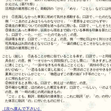
　かえけん（葵ｱﾌﾋ祭）」

　活用語の連用形に付く。助動詞の「けり」「めり」「ごとし」などには付
けり　①意識しなかった事実に初めて気付き感動する。口語で，･･たのだな
　例「･･こゑのとよみはうららかなりけり」「･･君唇をよせにけらずや」

　②過去の事実についての伝聞を述べるのに用いる。口語で，･･したそうだ
　③過去にあった事柄や，以前から現在まで続いている事柄を印象を新たに
　う。口語で，･･た。･･だ。･･たのであった，の意。

　④詠嘆を表す。口語で，･･たことよ，の意。例「･･憎む日はやく到りける
　司馬場あはれ田の名となりにける･･」「･･歯の痛むこそこそかなしかりけ
　活用語の連用形に付く。

ごとし（如し）　①あることが他に似ていることを表す。口語で，･･と同様
　具合だ，の意。例「･･そりかへり貝殻投げしごとし畳に」「生きすぎしさ
　に湧くごとし･･」「･･涯ﾊﾃなきものを追ふごとくにも」「両ﾓﾛの手にう
　がいひぬ･･」「･･恐るる如く楽しむ如く」「･･黙示のごときかがやきを持
　夏来にけりといふがごと･･」「物思はずこの妻の如ｺﾞﾄ子等のごと･･」「･
　とに帰れるがごと」

　②例示するとき用いる。口語で，例えば･･の類だ，の意。

　③不確かな断定，ほのめかした断定を表す。口語で，･･らしい。･･のよう
　の意。例「･･時の感じの死の如きもの」

　「ごと」とも。動詞，助動詞の連体形と，これに助詞「が」「の」の付い
［次へ進んで下さい］