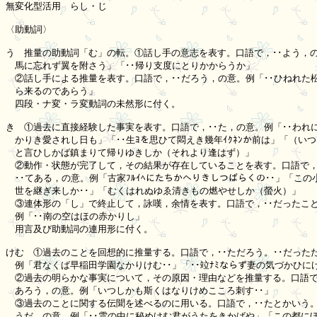
無変化型活用　らし・じ

〈助動詞〉

う　推量の助動詞「む」の転。①話し手の意志を表す。口語で，･･よう，の意
　馬に忘れず翼を附さう」「･･帰り支度にとりかからうか」

　②話し手による推量を表す。口語で，･･だろう，の意。例「･･ひねれた松
　ら来るのであらう」

　四段・ナ変・ラ変動詞の未然形に付く。

き　①過去に直接経験した事実を表す。口語で，･･た，の意。例「･･われに
　かりき愛されし日も」「･･生ﾖを思ひて悶えき幾年ｲｸﾈﾝか前は」「（いつ
　と言ひしかば鎮まりて帰りゆきしか（それより逢はず）」

　②動作・状態が完了して，その結果が存在していることを表す。口語で，･
　･･てある，の意。例「古家ﾌﾙｲﾍにたちかへりきしつばらくの･･」「この
　世を継ぎ来しか･･」「むくはれぬゆゑ清きもの燃やせしか（螢火）」

　③連体形の「し」で終止して，詠嘆，余情を表す。口語で，･･だったこと
　例「･･南の空はほの赤かりし」

　用言及び助動詞の連用形に付く。

けむ　①過去のことを回想的に推量する。口語で，･･ただろう。･･だっただ
　例「君なくば早稲田学園なかりけむ･･」「･･竝ﾅﾐならず妻の気づかひにけ
　②過去の明らかな事実について，その原因・理由などを推量する。口語で，
　あろう，の意。例「いつしかも斯くはなりけめこころ刺す･･」

　③過去のことに関する伝聞を述べるのに用いる。口語で，･･たとかいう。･
　うだ，の意。例「･･雲の中に秘めけむ君がうたをきかばや」「この都にほ