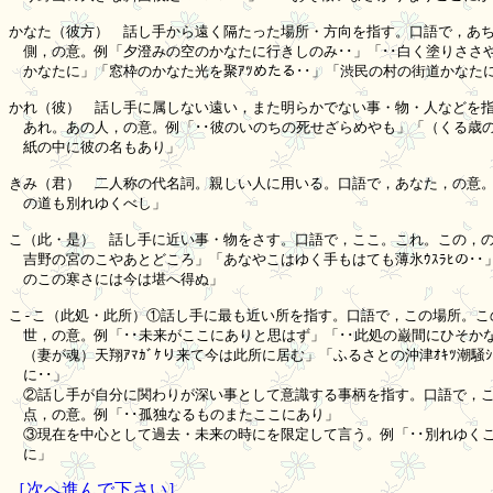
かなた（彼方）　話し手から遠く隔たった場所・方向を指す。口語で，あち
　側，の意。例「夕澄みの空のかなたに行きしのみ･･」「･･白く塗りささや
　かなたに」「窓枠のかなた光を聚ｱﾂめたる･･」「渋民の村の街道かなたに見
かれ（彼）　話し手に属しない遠い，また明らかでない事・物・人などを指す
　あれ。あの人，の意。例「･･彼のいのちの死せざらめやも」「（くる歳の喪
　紙の中に彼の名もあり」

きみ（君）　二人称の代名詞。親しい人に用いる。口語で，あなた，の意。例
　の道も別れゆくべし」

こ（此・是）　話し手に近い事・物をさす。口語で，ここ。これ。この，の意
　吉野の宮のこやあとどころ」「あなやこはゆく手もはても薄氷ｳｽﾗﾋの･･」
　のこの寒さには今は堪へ得ぬ」

こ-こ（此処・此所）①話し手に最も近い所を指す。口語で，この場所。この
　世，の意。例「･･未来がここにありと思はず」「･･此処の巌間にひそかな
　（妻が魂）天翔ｱﾏｶﾞｹり来て今は此所に居む」「ふるさとの沖津ｵｷﾂ潮騒ｼﾎ
　に･･」

　②話し手が自分に関わりが深い事として意識する事柄を指す。口語で，こ
　点，の意。例「･･孤独なるものまたここにあり」

　③現在を中心として過去・未来の時にを限定して言う。例「･･別れゆくこ
［次へ進んで下さい］