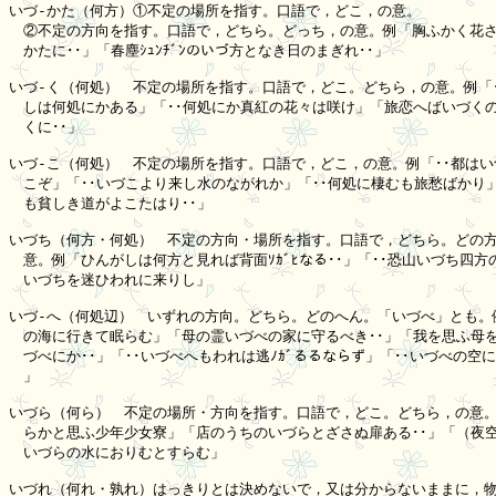
いづ-かた（何方）①不定の場所を指す。口語で，どこ，の意。

　②不定の方向を指す。口語で，どちら。どっち，の意。例「胸ふかく花さ
　かたに･･」「春塵ｼｭﾝﾁﾞﾝのいづ方となき日のまぎれ･･」

いづ-く（何処）　不定の場所を指す。口語で，どこ。どちら，の意。例「･
　しは何処にかある」「･･何処にか真紅の花々は咲け」「旅恋へばいづくの
　くに･･」

いづ-こ（何処）　不定の場所を指す。口語で，どこ，の意。例「･･都はい
　こぞ」「･･いづこより来し水のながれか」「･･何処に棲むも旅愁ばかり」
　も貧しき道がよこたはり･･」

いづち（何方・何処）　不定の方向・場所を指す。口語で，どちら。どの方
　意。例「ひんがしは何方と見れば背面ｿｶﾞﾋなる･･」「･･恐山いづち四方の
　いづちを迷ひわれに来りし」

いづ-へ（何処辺）　いずれの方向。どちら。どのへん。「いづべ」とも。例
　の海に行きて眠らむ」「母の霊いづべの家に守るべき･･」「我を思ふ母を
　づべにか･･」「･･いづべへもわれは逃ﾉｶﾞるるならず」「･･いづべの空に
　」

いづら（何ら）　不定の場所・方向を指す。口語で，どこ。どちら，の意。例
　らかと思ふ少年少女寮」「店のうちのいづらとざさぬ扉ある･･」「（夜空
　いづらの水におりむとすらむ」

いづれ（何れ・孰れ）はっきりとは決めないで，又は分からないままに，物