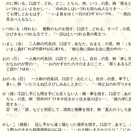
　のに用いる。口語で，どれ。どこ。とちら。何。いつ，の意。例「視ると
　いづれとふいよをかし･･」「ゆめみしはいづれも知らぬ人なりき･･」「･･
　ても憎しとおもはず」「･･いま坂をゆく一日の幻ﾏﾎﾞﾛｼいづれ」「･･黒白ｺｸ
　見るべくもなし」

いづれ-も（何れも）　複数のものを指す。口語で，どれも。すべて，の意。
　ひびきをいづれも立てて」「･･訪はむいづれも葦の青立つ」

いまし（汝）　二人称の代名詞。口語で，あなた。おまえ，の意。例「（をさ
　いまし負ｵﾌﾞれば竹群ﾀｹﾑﾗに来ｸも」「独り身に病める汝に世の中の･･」

おの（己）　一人称の代名詞。口語で，わたくし。自分，の意。例「来し方
　かなおのが世の･･」「･･おのがすがたのそのままにこそ」「斯くあるも己ｵ
　と諾ｳﾍﾞﾅはむ･･」

おの-れ（己）　一人称の代名詞。口語で，わたくし。自分，の意。卑下して
　多い。例「いたりえぬ己さびしみゐしときに･･」「･･殆どおのれ守りかね
か（彼）①話し手にも聞き手にも近くない人・物・事を指す。口語で，あの
　ちら，の意。例「郊外ｶｳｸﾞﾜｲをか往きかく往き坂のぼり･･」「彼の岸に
　息する･･」

　②「何」「誰」などと対応して，漠然と物事を指す。例「老人のうしろ姿
　･･」

かし-こ（彼処）　話し手から遠く隔たった場所を指す。口語で，あそこ，の
　う野山の大きな斜面彼処ｶｼｺには･･」「･･おそ桜いまさかりなりここにか