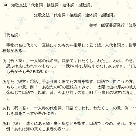
34　短歌文法「代名詞・接続詞・連体詞・感動詞」

　　　　　　　　短歌文法「代名詞・接続詞・連体詞・感動詞」

　　　　　　　　　　　　　　　　　　　　　　参考：飯塚書店発行「短歌
〈代名詞〉

　事物の名に代えて，直接にそのものを指示して云う語。人代名詞と，指示
種類がある。

あ（吾・我）　一人称の代名詞。口語で，わたくし。わたし。われ，の意。例
　思ふゆゑにわれすべもなし」「･･我ｱの中に馴らすかなしみふかき」「口あ
　も吾が子も吾ｱもねむる･･」

あなた（彼方）①話し手より遠く隔てた方向を指す。口語で，向こうの方。
　ちら，の意。例「･･あなたの町の屋根白くみゆ」「太陽は山の厚みの彼方な
　②転じて口語で，以前。昔。今より前，の意。例「･･歳月の彼方に消えし
　」

あれ（我・吾）　一人称の代名詞。口語で，われ。わたくし，の意。例「･･
　しき息をこらすや吾ｱﾚはや」

あれ（彼）　遠くにある物・事・所などを指す。口語で，今の。それ。あそ
　例「あれは海の哭くこゑ春の森･･」
