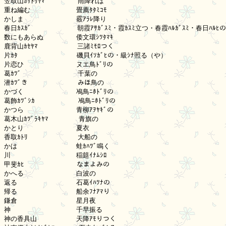
笠取山ｶｻﾄﾘﾔﾏ　　　　　雨降れば

重ね編む　　　　　　　畳薦ﾀﾀﾐｺﾓ

かしま　　　　　　　　霰ｱﾗﾚ降り

春日ｶｽｶﾞ　　　　　　　朝霞ｱｻｶﾞｽﾐ・霞ｶｽﾐ立つ・春霞ﾊﾙｶﾞｽﾐ・春日ﾊﾙﾋの
数にもあらぬ　　　　　倭文環ｼﾂﾀﾏｷ

鹿背山ｶｾﾔﾏ　　　　　　三諸ﾐﾓﾛつく

片ｶﾀ　　　　　　　　　磯貝ｲｿｶﾞﾋの・級ｼﾅ照る（や）

片恋ひ　　　　　　　　ヌエ鳥ﾄﾞﾘの

葛ｶﾂﾞ　　　　　　　 　千葉の

潜ｶﾂﾞき　　　　　　 　みほ鳥の

かづく　　　　　　　　鳰鳥ﾆﾎﾄﾞﾘの

葛飾ｶﾂﾞｼｶ　　　　　　 鳰鳥ﾆﾎﾄﾞﾘの

かつら　　　　　　　　青柳ｱｦﾔｷﾞの

葛木山ｶﾂﾞﾗｷﾔﾏ　　　　 青旗の

かとり　　　　　　　　夏衣

香取ｶﾄﾘ　　　　　　　 大船の

かは　　　　　　　　　蛙ｶﾊﾂﾞ鳴く

川　　　　　　　　　　稲筵ｲﾅﾑｼﾛ

甲斐ｶﾋ　　　　　　　　なまよみの

かへる　　　　　　　　白波の

返る　　　　　　　　　石葛ｲﾊﾂﾅの

帰る　　　　　　　　　船余ﾌﾅｱﾏり

鎌倉　　　　　　　　　星月夜

神　　　　　　　　　　千早振る

神の香具山　　　　　　天降ｱﾓりつく
