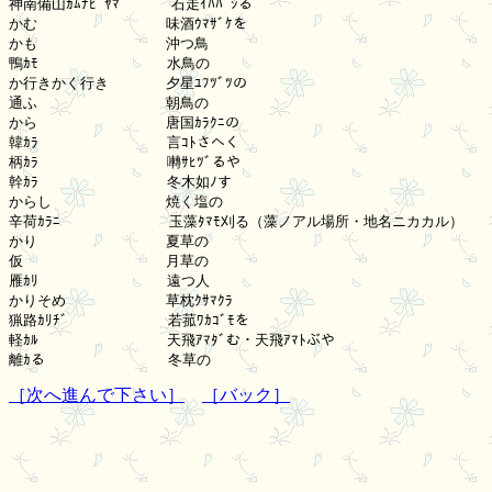
神南備山ｶﾑﾅﾋﾞﾔﾏ　　　 石走ｲﾊﾊﾞｼる

かむ　　　　　　　　　味酒ｳﾏｻﾞｹを

かも　　　　　　　　　沖つ鳥

鴨ｶﾓ　　　　　　　　　水鳥の

か行きかく行き　　　　夕星ﾕﾌﾂﾞﾂの

通ふ　　　　　　　　　朝鳥の

から　　　　　　　　　唐国ｶﾗｸﾆの

韓ｶﾗ　　　　　　　　　言ｺﾄさへく

柄ｶﾗ　　　　　　　　　囀ｻﾋﾂﾞるや

幹ｶﾗ　　　　　　　　　冬木如ﾉす

からし　　　　　　　　焼く塩の

辛荷ｶﾗﾆ　　　　　　 　玉藻ﾀﾏﾓ刈る（藻ノアル場所・地名ニカカル）

かり　　　　　　　　　夏草の

仮　　　　　　　　　　月草の

雁ｶﾘ　　　　　　　　　遠つ人

かりそめ　　　　　　　草枕ｸｻﾏｸﾗ

猟路ｶﾘﾁﾞ　　　　　　　若菰ﾜｶｺﾞﾓを

軽ｶﾙ　　　　　　　　　天飛ｱﾏﾀﾞむ・天飛ｱﾏﾄぶや

［次へ進んで下さい］
［バック］