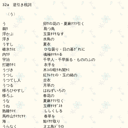
32a　逆引き枕詞

　〈う〉

う　　　　　　　　　　卯ｳの花の・夏麻ﾅﾂｿ引く

鵜ｳ 　　　　　　　　　島つ鳥

浮かぶ　　　　　　　　玉藻ﾀﾏﾓなす

浮き　　　　　　　　　水鳥の

うすし　　　　　　　　夏衣

碓氷ｳｽﾋ　　　　　　　 ひな曇り・日の暮ｸﾞれに

内ｳﾁ　　　　　　　　　魂極ﾀﾏｷﾊる

宇治　　　　　　　　　千早人・千早振る・もののふの

打廻ｳﾁﾐ　　　　　　　 衣手を

うづき　　　　　　　　木ｺの暗ｸれ闇ﾔﾐ

うつし　　　　　　　　紅ｸﾚﾅﾋの・玉の緒の

うつてし人　　　　　　古衣

うつる　　　　　　　　月草の

移ろひやすし　　　　　はねずいろの

移ろふ　　　　　　　　春花の

うな　　　　　　　　　夏麻ﾅﾂｿ引く

うね　　　　　　　　　玉襷ﾀﾏﾀﾞｽｷ

熟睡ｳﾏｲ　　　　　　　 ししくしろ

馬咋山ｳﾏｸﾋﾔﾏ　　　　　春草を

海　　　　　　　　　　鯨ｲｻﾅ取り

うらなく　　　　　　　ヌエ鳥ﾄﾞﾘの
