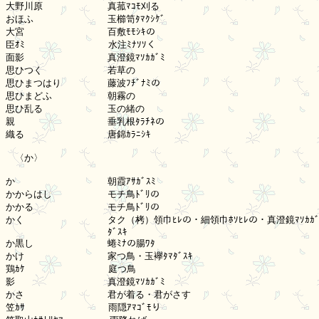
大野川原　　　　　　　真菰ﾏｺﾓ刈る

おほふ　　　　　　　　玉櫛笥ﾀﾏｸｼｹﾞ

大宮　　　　　　　　　百敷ﾓﾓｼｷの

臣ｵﾐ　　　　　　　　　水注ﾐﾅｿｿく

面影　　　　　　　　　真澄鏡ﾏｿｶｶﾞﾐ

思ひつく　　　　　　　若草の

思ひまつはり　　　　　藤波ﾌﾁﾞﾅﾐの

思ひまどふ　　　　　　朝霧の

思ひ乱る　　　　　　　玉の緒の

親　　　　　　　　　　垂乳根ﾀﾗﾁﾈの

織る　　　　　　　　　唐錦ｶﾗﾆｼｷ

　〈か〉

か　　　　　　　　　　朝霞ｱｻｶﾞｽﾐ

かからはし　　　　　　モチ鳥ﾄﾞﾘの

かかる　　　　　　　　モチ鳥ﾄﾞﾘの

かく　　　　　　　　　タク（栲）領巾ﾋﾚの・細領巾ﾎｿﾋﾚの・真澄鏡ﾏｿｶｶﾞﾐ
　　　　　　　　　　　ﾀﾞｽｷ

か黒し　　　　　　　　蜷ﾐﾅの腸ﾜﾀ

かけ　　　　　　　　　家つ鳥・玉襷ﾀﾏﾀﾞｽｷ

鶏ｶｹ　　　　　　　　　庭つ鳥

影　　　　　　　　　　真澄鏡ﾏｿｶｶﾞﾐ

かさ　　　　　　　　　君が着る・君がさす

笠ｶｻ　　　　　　　　　雨隠ｱﾏｺﾞﾓり
