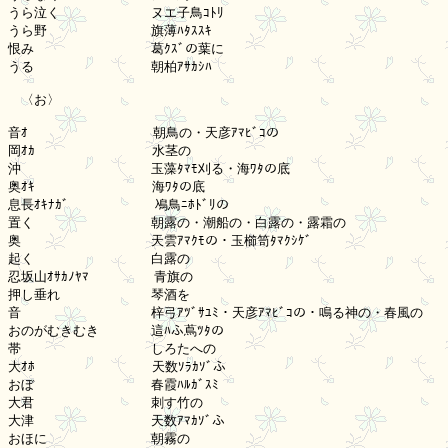
うら泣く　　　　　　　ヌエ子鳥ｺﾄﾘ

うら野　　　　　　　　旗薄ﾊﾀｽｽｷ

恨み　　　　　　　　　葛ｸｽﾞの葉に

うる　　　　　　　　　朝柏ｱｻｶｼﾊ

　〈お〉

音ｵ 　　　　　　　　　朝鳥の・天彦ｱﾏﾋﾞｺの

岡ｵｶ　　　　　　　　　水茎の

沖　　　　　　　　　　玉藻ﾀﾏﾓ刈る・海ﾜﾀの底

奥ｵｷ　　　　　　　　　海ﾜﾀの底

息長ｵｷﾅｶﾞ　　　　　　 鳰鳥ﾆﾎﾄﾞﾘの

置く　　　　　　　　　朝露の・潮船の・白露の・露霜の

奥　　　　　　　　　　天雲ｱﾏｸﾓの・玉櫛笥ﾀﾏｸｼｹﾞ

起く　　　　　　　　　白露の

忍坂山ｵｻｶﾉﾔﾏ　　　　　青旗の

押し垂れ　　　　　　　琴酒を

音　　　　　　　　　　梓弓ｱﾂﾞｻﾕﾐ・天彦ｱﾏﾋﾞｺの・鳴る神の・春風の

おのがむきむき　　　　這ﾊふ蔦ﾂﾀの

帯　　　　　　　　　　しろたへの

大ｵﾎ　　　　　　　　　天数ｿﾗｶｿﾞふ

おぼ　　　　　　　　　春霞ﾊﾙｶﾞｽﾐ

大君　　　　　　　　　刺す竹の

大津　　　　　　　　　天数ｱﾏｶｿﾞふ

おほに　　　　　　　　朝霧の
