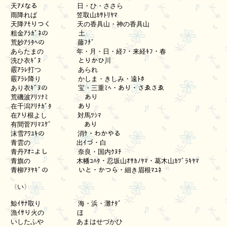
　天ｱﾒなる　　　　　　日・ひ・ささら

　雨降れば　　　　　　笠取山ｶｻﾄﾘﾔﾏ

　天降ｱﾓりつく　　　　天の香具山・神の香具山

　粗金ｱﾗｶﾞﾈの 　　　　土

　荒妙ｱﾗﾀﾍの　　　　　藤ﾌﾁﾞ

　あらたまの　　　　　年・月・日・経ﾌ・来経ｷﾌ・春

　洗ひ衣ｷﾞﾇ　　　　　 とりかひ川

　霰ｱﾗﾚ打つ 　　　　　あられ

　霰ｱﾗﾚ降り　　　　　 かしま・きしみ・遠ﾄﾎ

　あり衣ｷﾞﾇの　　　　 宝・三重ﾐﾍ・あり・さゑさゑ

　荒磯波ｱﾘｿﾅﾐ         あり

　在千潟ｱﾘﾁｶﾞﾀ　　　　あり

　在ｱり根よし 　　　　対馬ﾂｼﾏ

　有間菅ｱﾘﾏｽｹﾞ        あり

　沫雪ｱﾜﾕｷの　　　　　消ｹ・わかやる

　青雲の　　　　　　　出ｲづ・白

　青丹ｱｵﾆよし　　　　 奈良・国内ｸﾇﾁ

　青旗の　　　　　　　木幡ｺﾊﾀ・忍坂山ｵｻｶﾉﾔﾏ・葛木山ｶﾂﾞﾗｷﾔﾏ

　青柳ｱｦﾔｷﾞの　　　　 いと・かつら・細き眉根ﾏﾕﾈ

　〈い〉

　鯨ｲｻﾅ取り　　　　　 海・浜・灘ﾅﾀﾞ

　漁ｲｻり火の　　　　　ほ

　いしたふや　　　　　あまはせづかひ
