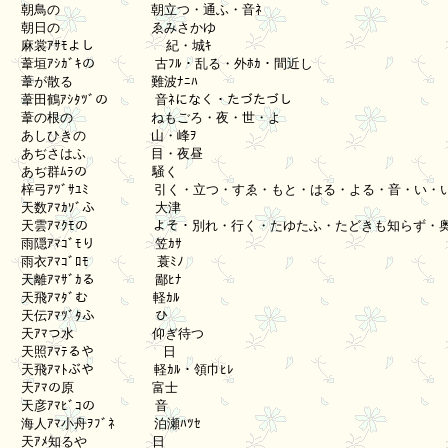
　朝鳥の　　　　　　　朝立つ・通ふ・音ﾈ

　朝日の　　　　　　　ゑみさかゆ

　麻裳ｱｻﾓよし         紀・城ｷ

　葦垣ｱｼｶﾞｷの 　　　　古ﾌﾙ・乱る・外ﾎｶ・間近し

　葦が散る　　　　　　難波ﾅﾆﾊ

　葦田鶴ｱｼﾀﾂﾞの　　　 音ﾈになく・たづたづし

　葦の根の　　　　　　ねもごろ・夜・世・よ

　あしひきの　　　　　山・峰ｦ

　あぢさはふ　　　　　目・夜昼

　あぢ群ﾑﾗの　　　　　騒く

　梓弓ｱﾂﾞｻﾕﾐ　　　　　引く・立つ・すゑ・もと・はる・よる・音・い・い
　天数ｱﾏｶｿﾞふ　　　　 大津

　天雲ｱﾏｸﾓの　　　　　よそ・別れ・行く・たゆたふ・たどきも知らず・奥
　雨隠ｱﾏｺﾞﾓり　　　　 笠ｶｻ

　雨衣ｱﾏｺﾞﾛﾓ 　　　　 蓑ﾐﾉ

　天離ｱﾏｻﾞｶる　　　　 鄙ﾋﾅ

　天飛ｱﾏﾀﾞむ　　　　　軽ｶﾙ

　天伝ｱﾏﾂﾞﾀふ 　　　　ひ

　天ｱﾏつ水　　　　　　仰ぎ待つ

　天照ｱﾏﾃるや　       日

　天飛ｱﾏﾄぶや　　　　 軽ｶﾙ・領巾ﾋﾚ

　天ｱﾏの原　　　　　　富士

　天彦ｱﾏﾋﾞｺの 　　　　音

　海人ｱﾏ小舟ｦﾌﾞﾈ　　　泊瀬ﾊﾂｾ

　天ｱﾒ知るや　　　　　日
