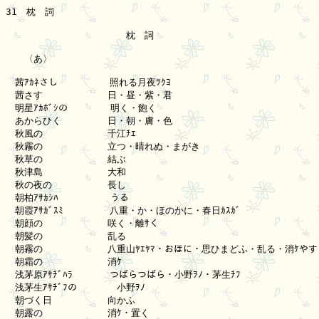
31　枕　詞

　　　　　　　　　　　　　枕　詞

　　〈あ〉

　茜ｱｶﾈさし 　　　　　照れる月夜ﾂｸﾖ

　茜さす　　　　　　　日・昼・紫・君

　明星ｱｶﾎﾞｼの　　　　 明く・飽く

　あからひく　　　　　日・朝・膚・色

　秋風の　　　　　　　千江ﾁｴ

　秋霧の　　　　　　　立つ・晴れぬ・まがき

　秋草の　　　　　　　結ぶ

　秋津島　　　　　　　大和

　秋の夜の　　　　　　長し

　朝柏ｱｻｶｼﾊ 　　　　　うる

　朝霞ｱｻｶﾞｽﾐ　　　　　八重・か・ほのかに・春日ｶｽｶﾞ

　朝顔の　　　　　　　咲く・離ｻく

　朝髪の　　　　　　　乱る

　朝霧の　　　　　　　八重山ﾔｴﾔﾏ・おほに・思ひまどふ・乱る・消ｹやすき
　朝霜の　　　　　　　消ｹ

　浅茅原ｱｻﾁﾞﾊﾗ　　　　つばらつばら・小野ｦﾉ・茅生ﾁﾌ

　浅茅生ｱｻﾁﾞﾌの       小野ｦﾉ

　朝づく日　　　　　　向かふ

　朝露の　　　　　　　消ｹ・置く
