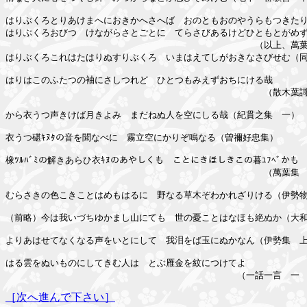
はりぶくろとりあけまへにおきかへさへば　おのともおのやうらもつきたり
はりぶくろおびつゞけながらさとごとに　てらさびあるけどひともとがめず
　　　　　　　　　　　　　　　　　　　　　　　　　　　　（以上、萬葉
はりぶくろこれはたはりぬすりぶくろ　いまはえてしがおきなさびせむ（同
はりはこのふたつの袖にさしつれど　ひとつもみえずおちにける哉

　　　　　　　　　　　　　　　　　　　　　　　　　　　　　（散木葉謌
から衣うつ声きけば月きよみ　まだねぬ人を空にしる哉（紀貫之集　一）

衣うつ碪ｷﾇﾀの音を聞なべに　霧立空にかりぞ鳴なる（曽禰好忠集）

橡ﾂﾙﾊﾞﾐの解きあらひ衣ｷﾇのあやしくも　ことにきほしきこの暮ﾕﾌﾍﾞかも

　　　　　　　　　　　　　　　　　　　　　　　　　　　　　（萬葉集　
むらさきの色こきことはめもはるに　野なる草木ぞわかれざりける（伊勢物
（前略）今は我いづちゆかまし山にても　世の憂ことはなほも絶ぬか（大和
よりあはせてなくなる声をいとにして　我泪をば玉にぬかなん（伊勢集　上
はる雲をぬいものにしてきむ人は　とぶ雁金を紋につけてよ

［次へ進んで下さい］