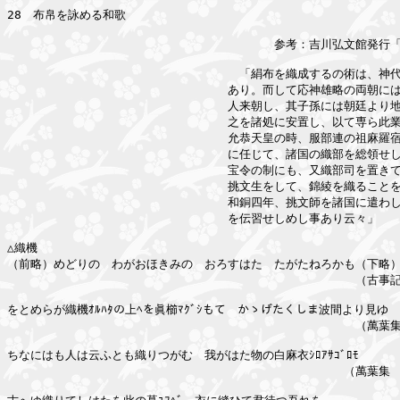
28　布帛を詠める和歌

　　　　　　　　　　　　　　　　　　　　　　　参考：吉川弘文館発行「
　　　　　　　　　　　　　　　　　　　　「絹布を織成するの術は、神代
　　　　　　　　　　　　　　　　　　　あり。而して応神雄略の両朝には
　　　　　　　　　　　　　　　　　　　人来朝し、其子孫には朝廷より地
　　　　　　　　　　　　　　　　　　　之を諸処に安置し、以て専ら此業を
　　　　　　　　　　　　　　　　　　　允恭天皇の時、服部連の祖麻羅宿
　　　　　　　　　　　　　　　　　　　に任じて、諸国の織部を総領せし
　　　　　　　　　　　　　　　　　　　宝令の制にも、又織部司を置きて
　　　　　　　　　　　　　　　　　　　挑文生をして、錦綾を織ることを
　　　　　　　　　　　　　　　　　　　和銅四年、挑文師を諸国に遣わし
　　　　　　　　　　　　　　　　　　　を伝習せしめし事あり云々」　　　　
△織機

（前略）めどりの　わがおほきみの　おろすはた　たがたねろかも（下略）
　　　　　　　　　　　　　　　　　　　　　　　　　　　　　　（古事記
をとめらが織機ｵﾙﾊﾀの上ﾍを眞櫛ﾏｸﾞｼもて　かゝげたくしま波間より見ゆ

　　　　　　　　　　　　　　　　　　　　　　　　　　　　　　（萬葉集
ちなにはも人は云ふとも織りつがむ　我がはた物の白麻衣ｼﾛｱｻｺﾞﾛﾓ

　　　　　　　　　　　　　　　　　　　　　　　　　　　　　（萬葉集　