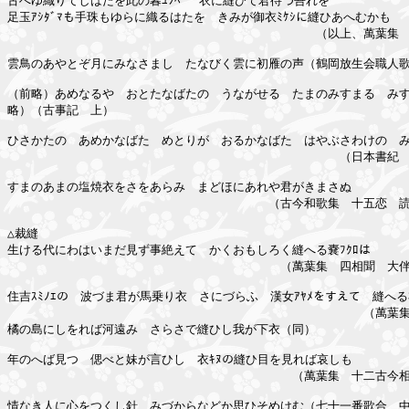
古へゆ織りてしはたを此の暮ﾕﾌﾍﾞ　衣に縫ひて君待つ吾れを

足玉ｱｼﾀﾞﾏも手珠もゆらに織るはたを　きみが御衣ﾐｹｼに縫ひあへむかも

　　　　　　　　　　　　　　　　　　　　　　　　　　（以上、萬葉集　
雲鳥のあやとぞ月にみなさまし　たなびく雲に初雁の声（鶴岡放生会職人歌
（前略）あめなるや　おとたなばたの　うながせる　たまのみすまる　みす
略）（古事記　上）

ひさかたの　あめかなばた　めとりが　おるかなばた　はやぶさわけの　み
　　　　　　　　　　　　　　　　　　　　　　　　　　　　（日本書紀　
すまのあまの塩焼衣をさをあらみ　まどほにあれや君がきまさぬ

　　　　　　　　　　　　　　　　　　　　　　（古今和歌集　十五恋　読
△裁縫

生ける代にわはいまだ見ず事絶えて　かくおもしろく縫へる嚢ﾌｸﾛは

　　　　　　　　　　　　　　　　　　　　　　　（萬葉集　四相聞　大伴
住吉ｽﾐﾉｴの　波づま君が馬乗り衣　さにづらふ　漢女ｱﾔﾒをすえて　縫へる
　　　　　　　　　　　　　　　　　　　　　　　　　　　　　　（萬葉集
橘の島にしをれば河遠み　さらさで縫ひし我が下衣（同）

年のへば見つゝ偲べと妹が言ひし　衣ｷﾇの縫ひ目を見れば哀しも

　　　　　　　　　　　　　　　　　　　　　　　　（萬葉集　十二古今相
情なき人に心をつくし針　みづからなどか思ひそめけむ（七十一番歌合　中