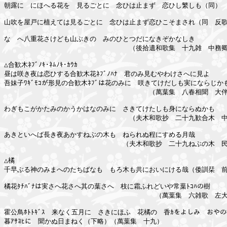
朝露に　にほへる花を　見るごとに　念ひは止まず　恋ひし繁しも（同）

山吹を屋戸に植えては見るごとに　念ひは止まず恋ひこそまされ（同　反歌
なゝへ八重花さけども山ぶきの　みのひとつだになきぞかなしき

　　　　　　　　　　　　　　　　　　　（後拾遺和歌集　十九雑　中務卿
△合歓木ﾈﾌﾞﾉｷ･ﾈﾑﾉｷ･ｶｳｶ

昼は咲き夜は恋ひする合歓木花ﾈﾌﾞﾉﾊﾅ　君のみ見むやわけさへに見よ

吾妹子ﾜｷﾞﾓｺが形見の合歓木ﾈﾌﾞは花のみに　咲きてけだしも実にならじかも
　　　　　　　　　　　　　　　　　　　　　　（萬葉集　八春相聞　大伴
わぎもこがかたみのかうかはなのみに　さきてけたしも身にならぬかも

　　　　　　　　　　　　　　　　　　　（夫木和歌抄　二十九歓合木　中
あきといへば長き夜あかすねぶの木も　ねられぬ程にすめる月哉

　　　　　　　　　　　　　　　　　　（夫木和歌抄　二十九ねぶの木　民
△橘

千早ぶる神のみまへのたちばなも　もろ木も共においにける哉（倭訓栞　前
橘花ﾀﾁﾊﾞﾅは実さへ花さへ其の葉さへ　枝に霜ふれどいや常葉ﾄｺﾊの樹

　　　　　　　　　　　　　　　　　　　　　　　（萬葉集　六雑歌　左大
霍公鳥ﾎﾄﾄｷﾞｽ　来なく五月に　さきにほふ　花橘の　香ｶをよしみ　おやの御