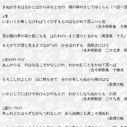
きぬがさをはるかとばかりみちとせの　桃の林やさしてゆくらん（一話一言
△李

いまいくか春しなければうぐひすもものはながめて思ふべら也

　　　　　　　　　　　　　　　　　　　　　　　　　（古今和歌集　十物
吾が園の李の花か庭にちる　はたれのいまだ遺りたるかも（萬葉集　十九）
きえがての雪と見るまで山がつの　かきほのすもゝ花咲きにけり

　　　　　　　　　　　　　　　　　　　　　（夫木和歌抄　二十九李　民
△杏ｶﾗﾓﾓ･ｱﾝｽﾞ

あふからもゝのはなほこそかなしけれ　わかれむことをかねて思へば

　　　　　　　　　　　　　　　　　　　　　　　（古今和歌集　十物名　
もろこしのよしのゝ山に咲もせで　をのが名しらぬから桃のはな

　　　　　　　　　　　　　　　　　　　　　　　　　　　　（新撰六帖　
いかにしてにほひそめけんひのもとの　わがくにならぬからもゝの花

　　　　　　　　　　　　　　　　　　　　　（夫木和歌抄　二十九杏　衣
△梨ﾅｼ･ｱﾘﾉﾐ

年ふれどかはらずながらつれなしの　あらぬ物にも身こそ成ぬれ

　　　　　　　　　　　　　　　　　　　　　　　　　　　　（新撰六帖　