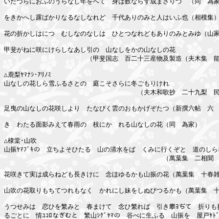
いたづらにおふのうらなし年をへて　身は数ならず成まさりつゝ（同　為家
をきかへし露ばかりなるなしなれど　千代ありのみと人はいふ也（相模集）
花の折かしはにつゝむしなのなしは　ひとつなれどもありのみとみゆ（山家
甲斐がねに咲にけらしなあし引の　山なしをかの山なしの花

　　　　　　　　　　　　　（甲斐国志　百二十三産物及製造（夫木集　能
△鹿梨ﾔﾏﾅｼ･ｱﾘﾉﾐ

山なしの花しら雪ふるさとの　庭こそさらに冬ごもりけれ

　　　　　　　　　　　　　　　　　　　　　（夫木和歌抄　二十九梨　民
足曳の山なしの花咲しより　たなびく雲のおもかげぞたつ（新撰六帖　六　
きゝわたる面影みえて春雨の　枝にかゝれる山なしの花（同　為家）

△棣棠･山吹

山振ﾔﾏﾌﾞｷの　立ちよそひたる　山の清水をば　くみに行くぞと　道のしら
　　　　　　　　　　　　　　　　　　　　　　　　　（萬葉集　二相聞　
花咲きて実は成らねども長きけに　念ほゆるかも山振の花（萬葉集　十春雑
山吹の花取りもちてつれもなく　かれにし妹をしぬびつるかも（萬葉集　十
うつせみは　恋ひを繁みと　春まけて　念ひ繁れば　引き攀ﾖぢて　折りも折
るごとに　情ｺｺﾛなぎむと　繁山ｼｹﾞﾔﾏの　谷べに生ふる　山振を　屋戸ﾔﾄ