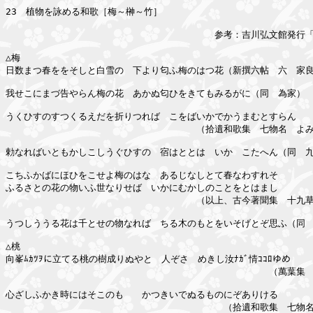
23　植物を詠める和歌［梅～榊～竹］

　　　　　　　　　　　　　　　　　　　　　　　参考：吉川弘文館発行「
△梅

日数まつ春ををそしと白雪の　下より匂ふ梅のはつ花（新撰六帖　六　家良
我せこにまづ告やらん梅の花　あかぬ匂ひをきてもみるがに（同　為家）

うくひすのすつくるえだを折りつれば　こをばいかでかうまむとすらん

　　　　　　　　　　　　　　　　　　　　　（拾遺和歌集　七物名　よみ
勅なればいともかしこしうぐひすの　宿はととはゞいかゞこたへん（同　九
こちふかばにほひをこせよ梅のはな　あるじなしとて春なわすれそ

ふるさとの花の物いふ世なりせば　いかにむかしのことをとはまし

　　　　　　　　　　　　　　　　　　　　　（以上、古今著聞集　十九草
うつしううる花は千とせの物なれば　ちる木のもとをいそげとぞ思ふ（同　
△桃

向峯ﾑｶﾂｦに立てる桃の樹成りぬやと　人ぞさゝめきし汝ﾅｶﾞ情ｺｺﾛゆめ

　　　　　　　　　　　　　　　　　　　　　　　　　　　　　（萬葉集　
心ざしふかき時にはそこのもゝ　かつきいでぬるものにぞありける

　　　　　　　　　　　　　　　　　　　　　　　　（拾遺和歌集　七物名