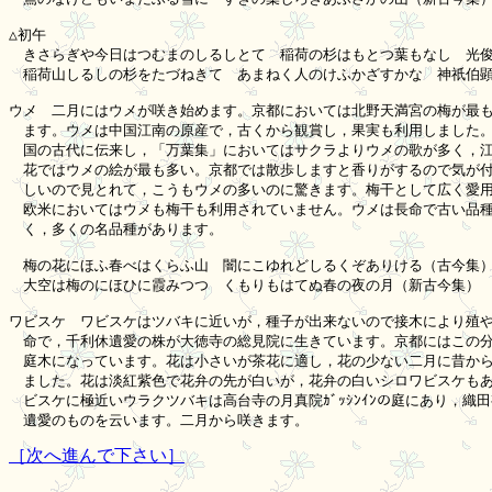
△初午

　きさらぎや今日はつむまのしるしとて　稲荷の杉はもとつ葉もなし　光俊
　稲荷山しるしの杉をたづねきて　あまねく人のけふかざすかな　神祇伯顕
ウメ　二月にはウメが咲き始めます。京都においては北野天満宮の梅が最も
　ます。ウメは中国江南の原産で，古くから観賞し，果実も利用しました。
　国の古代に伝来し，「万葉集」においてはサクラよりウメの歌が多く，江
　花ではウメの絵が最も多い。京都では散歩しますと香りがするので気が付
　しいので見とれて，こうもウメの多いのに驚きます。梅干として広く愛用さ
　欧米においてはウメも梅干も利用されていません。ウメは長命で古い品種
　く，多くの名品種があります。

　梅の花にほふ春べはくらふ山　闇にこゆれどしるくぞありける（古今集）
　大空は梅のにほひに霞みつつ　くもりもはてぬ春の夜の月（新古今集）　
ワビスケ　ワビスケはツバキに近いが，種子が出来ないので接木により殖や
　命で，千利休遺愛の株が大徳寺の総見院に生きています。京都にはこの分
　庭木になっています。花は小さいが茶花に適し，花の少ない二月に昔から
　ました。花は淡紅紫色で花弁の先が白いが，花弁の白いシロワビスケもあ
　ビスケに極近いウラクツバキは高台寺の月真院ｶﾞｯｼﾝｲﾝの庭にあり，織田有楽
［次へ進んで下さい］