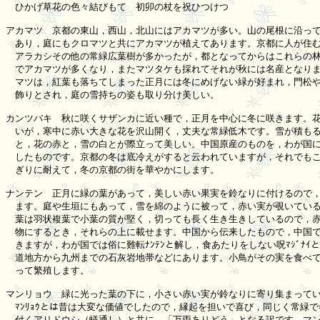
　ひかげ草花の色々結びもて　初卯の杖を祝ひつけつゝ

アカマツ　京都の東山，西山，北山にはアカマツが多い。山の尾根に沿って
　あり，庭にもクロマツと共にアカマツが植えてあります。京都に人が住むま
　アラカシその他の常緑広葉樹が多かったが，都となってからはこれらの林
　でアカマツが多くなり，またマツタケも採れてそれが秋には名産となりま
　マツは，紅葉も落ちてしまった正月には冬にめげない緑が好まれ，門松や
　飾りとされ，庭の雪持ちの姿も取り分け美しい。

カンツバキ　秋に咲くサザンカに近い種で，正月を中心に冬に咲きます。花
　いが，寒中に赤い大きな花を沢山開く，丈夫な常緑低木です。雪が積もる
　と，花の赤と，雪の白とが際立って美しい。中国原産のものを，わが国に
　したものです。京都の冬は底冷えがすると云われていますが，それでもこ
　ぎりに耐えて，冬の京都の街を華やかにします。

ナンテン　正月に緑の葉があって，美しい赤い果実を鈴なりに付けるので，
　ます。庭や生垣にもあって，雪を綿のように被って，赤い実が覗いている姿
　葉は羽状複葉で小葉の質が堅く，切っても長く生き生きしているので，赤
　物にするとき，それらの上に載せます。中国から伝来したもので，中国で
　きますが，わが国では俗に難転ﾅﾝﾃﾝと解し，食あたりをしない呪ﾏｼﾞﾅｲと
　道地方から九州までの石灰岩地帯などにあります。小鳥がその実を食べて
　って繁殖します。

マンリョウ　緑に光った葉の下に，小さい赤い実が鈴なりに寄り集まってい
　ﾏﾝﾘｮｳとは昔は大変な価値でしたので，縁起を担いで喜び，同じく常緑で
　付くアリドウシ（蟻通し）と共に，「万両ありどう」となる訳です。マン