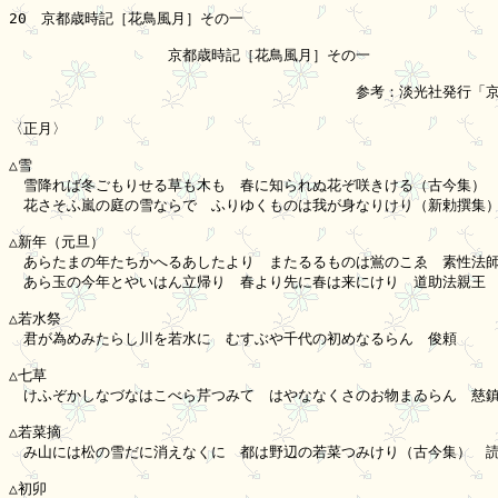
20　京都歳時記［花鳥風月］その一

　　　　　　　　　　　京都歳時記［花鳥風月］その一

　　　　　　　　　　　　　　　　　　　　　　　　参考：淡光社発行「京
〈正月〉

△雪

　雪降れば冬ごもりせる草も木も　春に知られぬ花ぞ咲きける（古今集）　
　花さそふ嵐の庭の雪ならで　ふりゆくものは我が身なりけり（新勅撰集）
△新年（元旦）

　あらたまの年たちかへるあしたより　またるるものは鴬のこゑ　素性法師
　あら玉の今年とやいはん立帰り　春より先に春は来にけり　道助法親王

△若水祭

　君が為めみたらし川を若水に　むすぶや千代の初めなるらん　俊頼

△七草

　けふぞかしなづなはこべら芹つみて　はやななくさのお物まゐらん　慈鎮
△若菜摘

　み山には松の雪だに消えなくに　都は野辺の若菜つみけり（古今集）　読
△初卯
