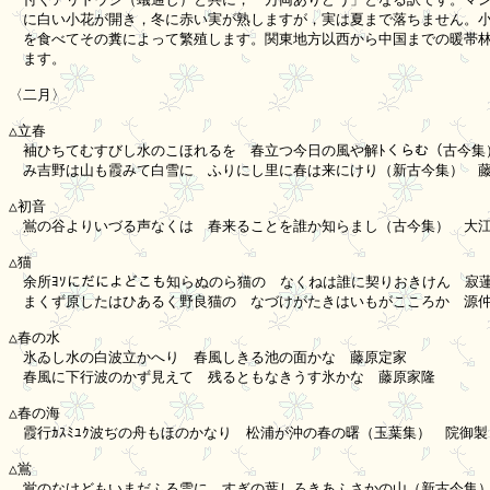
　に白い小花が開き，冬に赤い実が熟しますが，実は夏まで落ちません。小
　を食べてその糞によって繁殖します。関東地方以西から中国までの暖帯林
　ます。

〈二月〉

△立春

　袖ひちてむすびし水のこほれるを　春立つ今日の風や解ﾄくらむ（古今集）
　み吉野は山も霞みて白雪に　ふりにし里に春は来にけり（新古今集）　藤
△初音

　鴬の谷よりいづる声なくは　春来ることを誰か知らまし（古今集）　大江
△猫

　余所ﾖｿにだによどこも知らぬのら猫の　なくねは誰に契りおきけん　寂蓮
　まくず原したはひあるく野良猫の　なづけがたきはいもがこころか　源仲
△春の水

　氷ゐし水の白波立かへり　春風しきる池の面かな　藤原定家

　春風に下行波のかず見えて　残るともなきうす氷かな　藤原家隆

△春の海

　霞行ｶｽﾐﾕｸ波ぢの舟もほのかなり　松浦が沖の春の曙（玉葉集）　院御製

△鴬

　鴬のなけどもいまだふる雪に　すぎの葉しろきあふさかの山（新古今集）