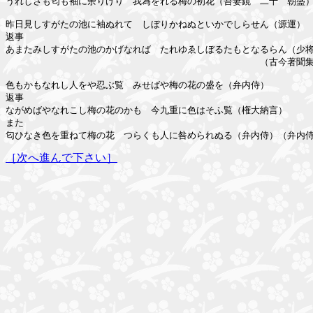
うれしさも匂も袖に余りけり　我為をれる梅の初花（吾妻鏡　二十　朝盛）
昨日見しすがたの池に袖ぬれて　しぼりかねぬといかでしらせん（源運）

返事

あまたみしすがたの池のかげなれば　たれゆゑしぼるたもとなるらん（少将
　　　　　　　　　　　　　　　　　　　　　　　　　　　　（古今著聞集
色もかもなれし人をや忍ぶ覧　みせばや梅の花の盛を（弁内侍）

返事

ながめばやなれこし梅の花のかも　今九重に色はそふ覧（権大納言）

また

［次へ進んで下さい］