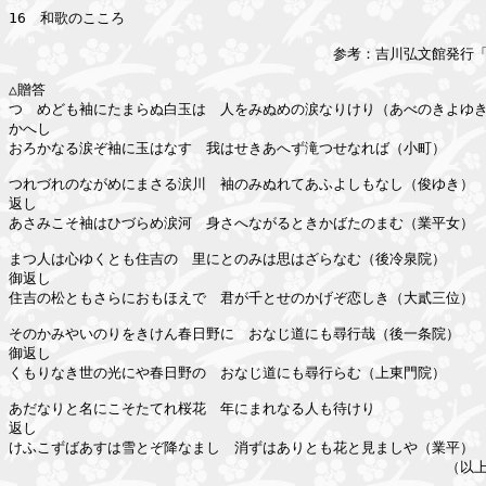
16　和歌のこころ

　　　　　　　　　　　　　　　　　　　　　　　参考：吉川弘文館発行「
△贈答

つゝめども袖にたまらぬ白玉は　人をみぬめの涙なりけり（あべのきよゆき
かへし

おろかなる涙ぞ袖に玉はなす　我はせきあへず滝つせなれば（小町）

つれづれのながめにまさる涙川　袖のみぬれてあふよしもなし（俊ゆき）

返し

あさみこそ袖はひづらめ涙河　身さへながるときかばたのまむ（業平女）

まつ人は心ゆくとも住吉の　里にとのみは思はざらなむ（後冷泉院）

御返し

住吉の松ともさらにおもほえで　君が千とせのかげぞ恋しき（大貳三位）

そのかみやいのりをきけん春日野に　おなじ道にも尋行哉（後一条院）

御返し

くもりなき世の光にや春日野の　おなじ道にも尋行らむ（上東門院）

あだなりと名にこそたてれ桜花　年にまれなる人も待けり

返し

けふこずばあすは雪とぞ降なまし　消ずはありとも花と見ましや（業平）

　　　　　　　　　　　　　　　　　　　　　　　　　　　　　　　（以上