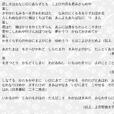
恋しさはおなじ心にあらずとも　こよひの月を君みざらめや

返し

さやかにもみるべき月をわれはたゞ　なみだにくもるをりぞおほかる

人しれぬなみだに袖はくちはてぬ　あふよもあらばなにゝつゝまん

返し

君はたゞ袖ばかりをやくたすらん　あふには身をもかふとこそきけ

君やこしわれや行けんおぼつかな　夢かうつゝかねてかさめてか

返し

かきくらす心のやみにまよひにき　ゆめうつゝとはこよひさだめよ（以上、
あかたまは　をさへひかれど　しらたまの　きみがよのひし　たふとくあり
　　　　　　　　　　　　　　　　　　　　　　　　　　　　　　　　（弟
答

をきつとり　かもどくしまに　わがゐねし　いもはわすりじ　よのことごと
　　　　　　　　　　　　　　　　　　　　　　　　　　　　　　　　　　
　　　　　　　　　　　　　　　　　　　　　　　　　　　　　　　　（古
しなてる　かたをかやまに　いひにゑて　こやせる　そのたびとあはれ　お
なれなりけめや　さすたけの　きみはやなき　いひにゑて　こやせる　その
はれ（日本書紀　二十二推古）

いかるがの　とみのをがはの　たえばこそ　わがおほきみの　みなわすらに
　　　　　　　　　　　　　　　　　　　　　　　　　　　　　　　　　（
　　　　　　　　　　　　　　　　　　　　　　　　（以上、上宮聖徳太子