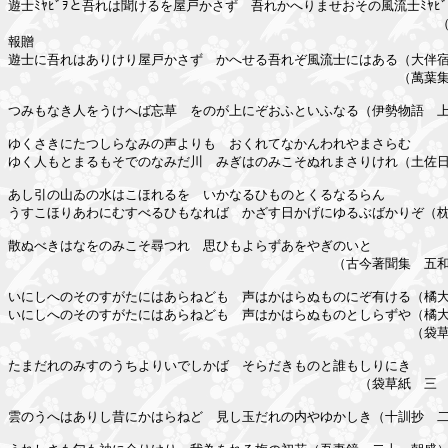
遊士ﾐﾔﾋﾞｦと吾れは聞けるを屋戸かさず　吾れかへりませおその風流士ﾐﾔﾋﾞｦ
　　　　　　　　　　　　　　　　　　　　　　　　　　　　　　　　　（
報贈

遊士に吾れはありけり屋戸かさず　かへせる吾れぞ風流士にはある（大伴宿
　　　　　　　　　　　　　　　　　　　　　　　　　　　　　　（萬葉集
つみもなき人をうけへば忘草　をのが上にぞおふといふなる（伊勢物語　上
ゆくさきにたつしらなみの声よりも　おくれてなかんわれやまさらむ

ゆく人もとまるもそでのなみだ川　みぎはのみこそぬれまさりけれ（土佐日
あし引の山ゐの水はこほれるを　いかなるひものとくるなるらん

うすこほりあわにむすべるひもなれば　かざす日かげにゆるぶばかりぞ（枕
散ぬべきはなをのみこそ尋つれ　思ひもよらずあをやぎのいと

　　　　　　　　　　　　　　　　　　　　　　　　　（古今著聞集　五和
いにしへのそのすがたにはあらねども　声はかはらぬものにぞ有ける（橘大
いにしへのそのすがたにはあらねども　声はかはらぬものとしらずや（橘大
　　　　　　　　　　　　　　　　　　　　　　　　　　　　　　　（袋草
たまだれのみすのうちよりいでしかば　そらだきものと誰もしりにき

　　　　　　　　　　　　　　　　　　　　　　　　　　　（袋草紙　三　
雲のうへはありし昔にかはらねど　見し玉だれの内やゆかしき（十訓抄　二