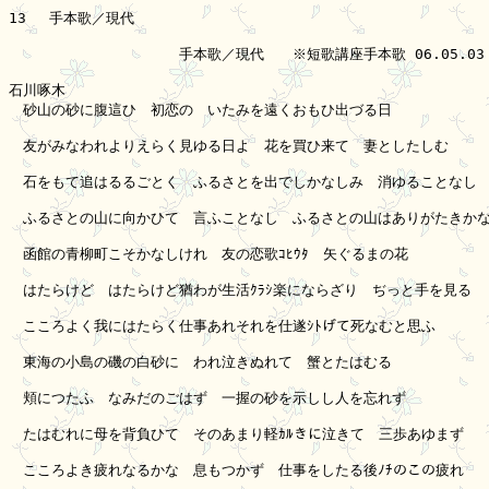
13　 手本歌／現代

　　　　　　　　　　　　手本歌／現代　　※短歌講座手本歌 06.05.03

石川啄木

　砂山の砂に腹這ひ　初恋の　いたみを遠くおもひ出づる日

　友がみなわれよりえらく見ゆる日よ　花を買ひ来て　妻としたしむ

　石をもて追はるるごとく　ふるさとを出でしかなしみ　消ゆることなし

　ふるさとの山に向かひて　言ふことなし　ふるさとの山はありがたきかな
　函館の青柳町こそかなしけれ　友の恋歌ｺﾋｳﾀ　矢ぐるまの花

　はたらけど　はたらけど猶わが生活ｸﾗｼ楽にならざり　ぢっと手を見る

　こころよく我にはたらく仕事あれそれを仕遂ｼﾄげて死なむと思ふ

　東海の小島の磯の白砂に　われ泣きぬれて　蟹とたはむる

　頬につたふ　なみだのごはず　一握の砂を示しし人を忘れず

　たはむれに母を背負ひて　そのあまり軽ｶﾙきに泣きて　三歩あゆまず

　こころよき疲れなるかな　息もつかず　仕事をしたる後ﾉﾁのこの疲れ
