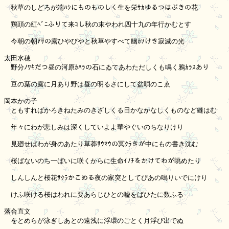
　秋草のしどろが端ﾊｼにものものしく生を栄ｻｶゆるつはぶきの花

　鶏頭の紅ﾍﾞﾆふりて来ｺし秋の末やわれ四十九の年行かむとす

　今朝の朝ｱｻの露ひやびやと秋草やすべて幽ｶｿけき寂滅の光

太田水穂

　野分ﾉﾜｷだつ昼の河原ｶﾊﾗの石にゐてあわただしくも鳴く鴉ｶﾗｽあり

　豆の葉の露に月あり野は昼の明るさにして盆唄のこゑ

岡本かの子

　ともすればかろきねたみのきざしくる日かなかなしくものなど縫はむ

　年々にわが悲しみは深くしていよよ華やぐいのちなりけり

　見廻せばわが身のあたり草莽ｻｳﾏｳの冥ｸﾗきが中にもの書き沈む

　桜ばないのち一ぱいに咲くからに生命ｲﾉﾁをかけてわが眺めたり

　しんしんと桜花ｻｸﾗかこめる夜の家突としてぴあの鳴りいでにけり

　けふ咲ける桜はわれに要あらじひとの嘘をばひたに数ふる

落合直文

　をとめらが泳ぎしあとの遠浅に浮環のごとく月浮び出でぬ
