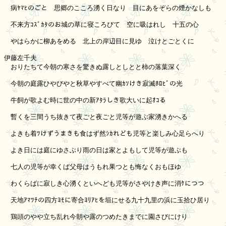
　病ﾔﾏﾋのごと　思郷のこころ湧く日なり　目にあをぞらの煙かなしも

　不来方ｺｽﾞｶﾀのお城の草に寝ころびて　空に吸はれし　十五の心

　やはらかに柳あをめる　北上の岸辺目に見ゆ　泣けとごとくに

伊藤左千夫

　おりたちて今朝の寒さを驚きぬ露しとしとと柿の落葉深く

　今朝の庭露ひやびやと秋草やすべて幽ｶｿけき寂滅ﾎﾛﾋﾞの光

　牛飼が歌よむ時に世の中の新ｱﾀﾗしき歌大いに起ｵｺる

　暫くを三間うち抜きて夜ごと夜ごと児等が遊ぶ家湧きかへる

　よきも着ﾂけずうまきも食はず然ｼｶれども児等と楽しみ心足らへり

　よき日には庭にゆさぶり雨の日は家とよもして児等が遊ぶも

　七人の児等が幸くば父母はうもれ果つとも悔なくおもほゆ

　わくらばに寂しき心湧くといへども児等がさやけき声に消ｹにつつ

　天地ｱﾏﾂﾁの四方ﾖﾓに寄合ﾖﾘｱﾋを垣にせる九十九里の浜に玉拾ひ居り

　鶏頭のやや立ち乱れ今朝や露のつめたきまでに園さびにけり
