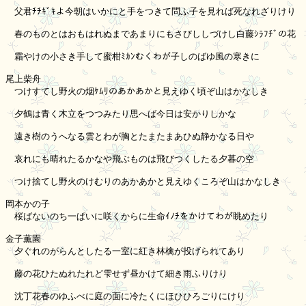
　父君ﾁﾁｷﾞｷよ今朝はいかにと手をつきて問ふ子を見れば死なれざりけり

　春のものとはおもはれぬまであまりにもさびししづけし白藤ｼﾗﾌﾁﾞの花

　霜やけの小さき手して蜜柑ﾐｶﾝむくわが子しのばゆ風の寒きに

尾上柴舟

　つけすてし野火の烟ｹﾑﾘのあかあかと見えゆく頃ぞ山はかなしき

　夕鶴は青く木立をつつみたり思へば今日は安かりしかな

　遠き樹のうへなる雲とわが胸とたまたまあひぬ静かなる日や

　哀れにも晴れたるかなや飛ぶものは飛びつくしたる夕暮の空

　つけ捨てし野火のけむりのあかあかと見えゆくころぞ山はかなしき

岡本かの子

　桜ばないのち一ぱいに咲くからに生命ｲﾉﾁをかけてわが眺めたり

金子薫園

　夕ぐれのがらんとしたる一室に紅き林檎が投げられてあり

　藤の花ひたぬれたれど雫せず昼かけて細き雨ふりけり

　沈丁花春のゆふべに庭の面に冷たくにほひひろごりにけり
