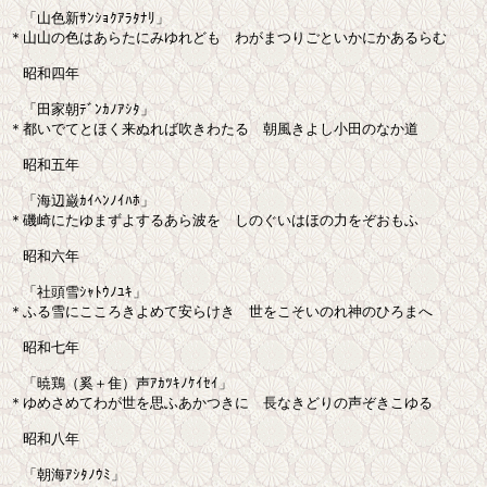
　「山色新ｻﾝｼｮｸｱﾗﾀﾅﾘ」

＊山山の色はあらたにみゆれども　わがまつりごといかにかあるらむ

　昭和四年

　「田家朝ﾃﾞﾝｶﾉｱｼﾀ」

＊都いでてとほく来ぬれば吹きわたる　朝風きよし小田のなか道

　昭和五年

　「海辺巌ｶｲﾍﾝﾉｲﾊﾎ」

＊磯崎にたゆまずよするあら波を　しのぐいはほの力をぞおもふ

　昭和六年

　「社頭雪ｼｬﾄｳﾉﾕｷ」

＊ふる雪にこころきよめて安らけき　世をこそいのれ神のひろまへ

　昭和七年

　「暁鶏（奚＋隹）声ｱｶﾂｷﾉｹｲｾｲ」

＊ゆめさめてわが世を思ふあかつきに　長なきどりの声ぞきこゆる

　昭和八年

　「朝海ｱｼﾀﾉｳﾐ」
