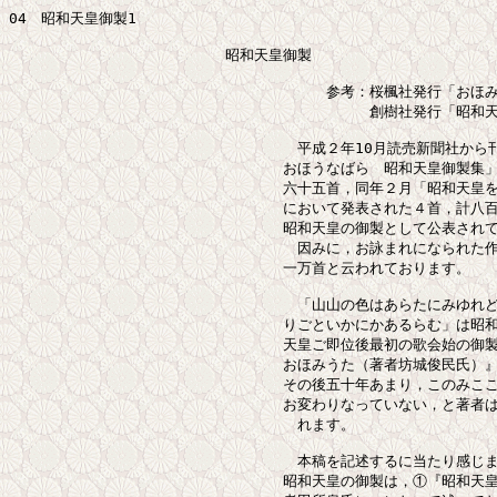
04　昭和天皇御製1

　　　　　　　　　　　　　　　昭和天皇御製

　　　　　　　　　　　　　　　　　　　　　　参考：桜楓社発行「おほみ
　　　　　　　　　　　　　　　　　　　　　　　　　創樹社発行「昭和天
　　　　　　　　　　　　　　　　　　　　平成２年10月読売新聞社から刊
　　　　　　　　　　　　　　　　　　　おほうなばら　昭和天皇御製集」
　　　　　　　　　　　　　　　　　　　六十五首，同年２月「昭和天皇を
　　　　　　　　　　　　　　　　　　　において発表された４首，計八百六
　　　　　　　　　　　　　　　　　　　昭和天皇の御製として公表されて
　　　　　　　　　　　　　　　　　　　　因みに，お詠まれになられた作
　　　　　　　　　　　　　　　　　　　一万首と云われております。

　　　　　　　　　　　　　　　　　　　　「山山の色はあらたにみゆれど
　　　　　　　　　　　　　　　　　　　りごといかにかあるらむ」は昭和
　　　　　　　　　　　　　　　　　　　天皇ご即位後最初の歌会始の御製
　　　　　　　　　　　　　　　　　　　おほみうた（著者坊城俊民氏）』
　　　　　　　　　　　　　　　　　　　その後五十年あまり，このみここ
　　　　　　　　　　　　　　　　　　　お変わりなっていない，と著者は
　　　　　　　　　　　　　　　　　　　　れます。

　　　　　　　　　　　　　　　　　　　　本稿を記述するに当たり感じま
　　　　　　　　　　　　　　　　　　　昭和天皇の御製は，①『昭和天皇