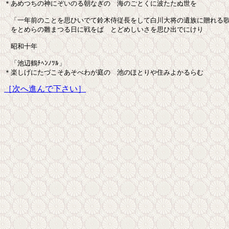
＊あめつちの神にぞいのる朝なぎの　海のごとくに波たたぬ世を

　「一年前のことを思ひいでて鈴木侍従長をして白川大将の遺族に贈れる歌
　をとめらの雛まつる日に戦をば　とどめしいさを思ひ出でにけり

　昭和十年

　「池辺鶴ﾁﾍﾝﾉﾂﾙ」

［次へ進んで下さい］