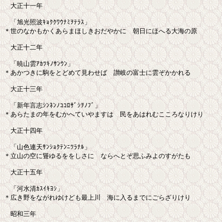
　大正十一年

　「旭光照波ｷｮｸｸﾜｳﾅﾐｦﾃﾗｽ」

＊世のなかもかくあらまほしきおだやかに　朝日にほへる大海の原

　大正十二年

　「暁山雲ｱｶﾂｷﾉｻﾝｳﾝ」

＊あかつきに駒をとどめて見わせば　讃岐の富士に雲ぞかかれる

　大正十三年

　「新年言志ｼﾝﾈﾝﾉｺｺﾛｻﾞｼｦﾉﾌﾞ」

＊あらたまの年をむかへていやますは　民をあはれむこころなりけり

　大正十四年

　「山色連天ｻﾝｼｮｸﾃﾝﾆﾂﾗﾅﾙ」

＊立山の空に聳ゆるををしさに　ならへとぞ思ふみよのすがたも

　大正十五年

　「河水清ｶｽｲｷﾖｼ」

＊広き野をながれゆけども最上川　海に入るまでにごらざりけり

　昭和三年
