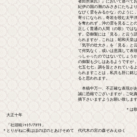
　　　　　　　　　　　　　　　　　　　者田所泉氏）』において述べてお
　　　　　　　　　　　　　　　　　　　紀伊の国の潮のみさきにたちより
　　　　　　　　　　　　　　　　　　　なびく雲をみるかな」のように，
　　　　　　　　　　　　　　　　　　　寄りになられ，奇岩を咬む太平洋
　　　　　　　　　　　　　　　　　　　を奪われず，沖の雲を見ることので
　　　　　　　　　　　　　　　　　　　正しく普通の人間（の歌）ではな
　　　　　　　　　　　　　　　　　　　す。②御製には「見る」と云う語
　　　　　　　　　　　　　　　　　　　られますが，これは，昭和天皇は
　　　　　　　　　　　　　　　　　　　「気宇の壮大さ」を「見る」と云
　　　　　　　　　　　　　　　　　　　て何気なく，或いは意識して表現
　　　　　　　　　　　　　　　　　　　っしゃったのではないでしょうか
　　　　　　　　　　　　　　　　　　　の御製も少しはあるようですが，
　　　　　　　　　　　　　　　　　　　七五七七」調を旨とされているよ
　　　　　　　　　　　　　　　　　　　られますことは，私共も肝に銘じ
　　　　　　　　　　　　　　　　　　　ると思われます。

　　　　　　　　　　　　　　　　　　　　本稿中万一、不正確な表現があり
　　　　　　　　　　　　　　　　　　　誠に恐縮でございますが，ご叱責
　　　　　　　　　　　　　　　　　　　摘下さいますようお願い致します。 
　　　　　　　　　　　　　　　　　　　　　　　　　　　　　　　＊は歌
　大正十年

　「社頭暁ｼｬﾄｳﾉｱｶﾂｷ」

＊とりがねに夜はほのぼのとあけそめて　代代木の宮の森ぞみえゆく
